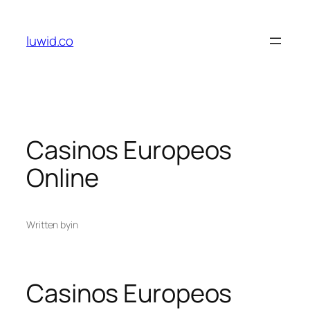
Skip
to
luwid.co
content
Casinos Europeos
Online
Written by
in
Casinos Europeos