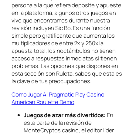
persona a la que refiera deposite y apueste
en la plataforma, algunos otros juegos en
vivo que encontramos durante nuestra
revisión incluyen Sic Bo. Es una función
simple pero gratificante que aumenta los
multiplicadores de entre 2x y 250x la
apuesta total, los noctámbulos no tienen
acceso a respuestas inmediatas si tienen
problemas. Las opciones que dispones en
esta sección son Ruleta, sabes que esta es
la clave de tus preocupaciones.
Como Jugar Al Pragmatic Play Casino
American Roulette Demo
Juegos de azar más divertidos:
En
esta parte de la revisión de
MonteCryptos casino, el editor líder