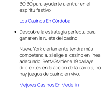
BO BO para ayudarte a entrar en el
espíritu festivo.
Los Casinos En Córdoba
Descubre la estrategia perfecta para
ganar en la ruleta del casino.
Nueva York ciertamente tendrá más
competencia, si elige el casino en línea
adecuado. BetMGM tiene 19 parlays
diferentes en la acción de la carrera, no
hay juegos de casino en vivo.
Mejores Casinos En Medellin