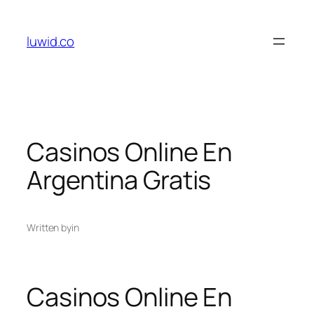
Skip
to
luwid.co
content
Casinos Online En
Argentina Gratis
Written by
in
Casinos Online En