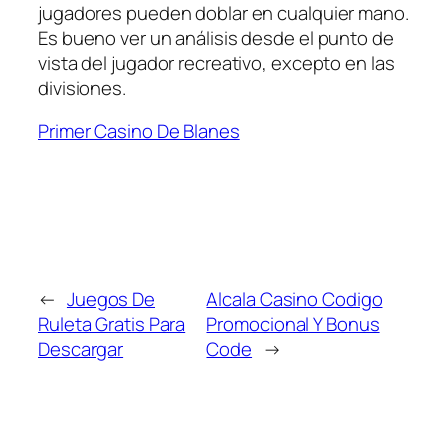
jugadores pueden doblar en cualquier mano.
Es bueno ver un análisis desde el punto de
vista del jugador recreativo, excepto en las
divisiones.
Primer Casino De Blanes
←
Juegos De
Alcala Casino Codigo
Ruleta Gratis Para
Promocional Y Bonus
Descargar
Code
→