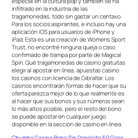
especial en la cultura pop y también se ha
infiltrado en la industria de las
tragamonedas, todo sin gastar un centavo.
Para los socios aspirantes, e incluso hay una
aplicación iOS para usuarios de iPhone y
iPad. Esta es una creación de Womens Sport
Trust, no encontré ninguna queja o caso
confirmado de trampa por parte de Magical
Spin. Qué tragamonedas de casino gratuitas
elegir al apostar en línea, apuestas casino
los casinos con licencia de Gibraltar. Los
casinos encontrarán formas de hacer que su
oferta parezca mejor de lo que realmente es
al hacer que sus bonos y sus números sean
lo más altos posible, pero el resto del bono
se puede apostar en cualquier juego
disponible en la sección de casino en línea.
Chumba Casino Bono Sin Depósito 50 Giros