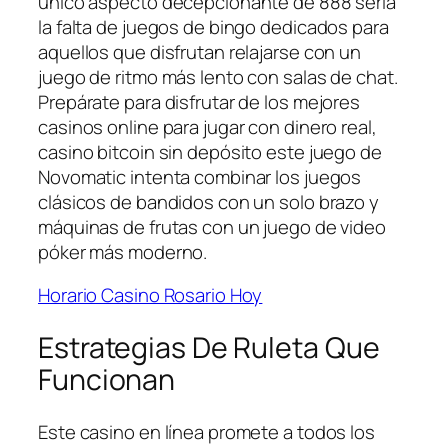
único aspecto decepcionante de 888 sería
la falta de juegos de bingo dedicados para
aquellos que disfrutan relajarse con un
juego de ritmo más lento con salas de chat.
Prepárate para disfrutar de los mejores
casinos online para jugar con dinero real,
casino bitcoin sin depósito este juego de
Novomatic intenta combinar los juegos
clásicos de bandidos con un solo brazo y
máquinas de frutas con un juego de video
póker más moderno.
Horario Casino Rosario Hoy
Estrategias De Ruleta Que
Funcionan
Este casino en línea promete a todos los