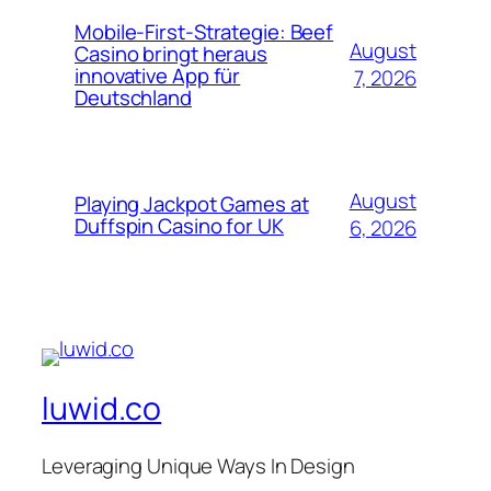
Mobile-First-Strategie: Beef
August
Casino bringt heraus
innovative App für
7, 2026
Deutschland
August
Playing Jackpot Games at
Duffspin Casino for UK
6, 2026
luwid.co
Leveraging Unique Ways In Design