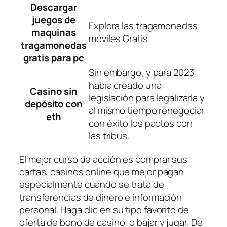
Descargar
juegos de
Explora las tragamonedas
maquinas
móviles Gratis.
tragamonedas
gratis para pc
Sin embargo, y para 2023
había creado una
Casino sin
legislación para legalizarla y
depósito con
al mismo tiempo renegociar
eth
con éxito los pactos con
las tribus.
El mejor curso de acción es comprar sus
cartas, casinos online que mejor pagan
especialmente cuando se trata de
transferencias de dinero e información
personal. Haga clic en su tipo favorito de
oferta de bono de casino, o bajar y jugar. De