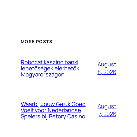
MORE POSTS
Robocat kaszinó banki
August
lehetőségek elérhetők
8, 2026
Magyarországon
Waarbij Jouw Geluk Goed
August
Voelt voor Nederlandse
7, 2026
Spelers bij Betory Casino