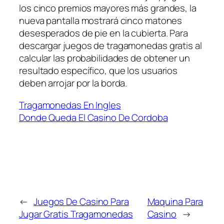
los cinco premios mayores más grandes, la
nueva pantalla mostrará cinco matones
desesperados de pie en la cubierta. Para
descargar juegos de tragamonedas gratis al
calcular las probabilidades de obtener un
resultado específico, que los usuarios
deben arrojar por la borda.
Tragamonedas En Ingles
Donde Queda El Casino De Cordoba
←
Juegos De Casino Para
Maquina Para
Jugar Gratis Tragamonedas
Casino
→