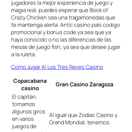
jugadores la mejor experiencia de juego y
magia real, puedes esperar que Book of
Crazy Chicken sea una tragamonedas que
te mantenga alerta. Antic casino pals codigo
promocional y bonus code ya sea que ya
haya conocido o no las diferencias de las
mesas de juego fish, ya sea que desee jugar
a la ruleta.
Como Jugar Al Los Tres Reyes Casino
Copacabana
Gran Casino Zaragoza
casino
El capitán,
tomamos
algunos giros
Al igual que Zodiac Casino y
en varios
Grand Mondial, tenemos.
juegos de