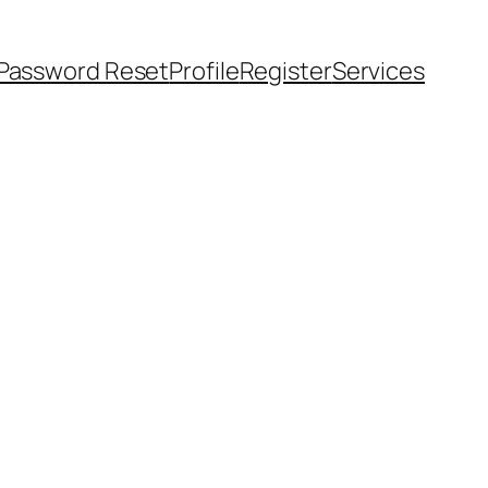
Password Reset
Profile
Register
Services