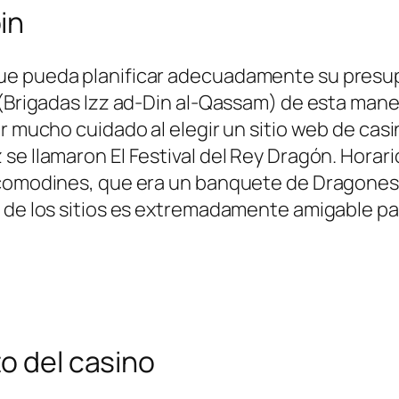
in
ue pueda planificar adecuadamente su presup
r (Brigadas Izz ad-Din al-Qassam) de esta man
r mucho cuidado al elegir un sitio web de casi
e llamaron El Festival del Rey Dragón. Horario
s comodines, que era un banquete de Dragones
o de los sitios es extremadamente amigable pa
to del casino