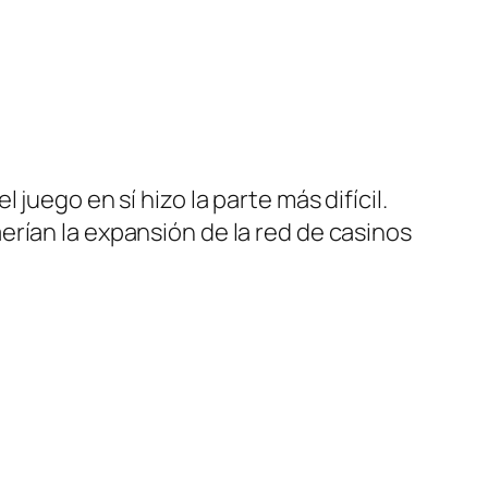
juego en sí hizo la parte más difícil.
rían la expansión de la red de casinos