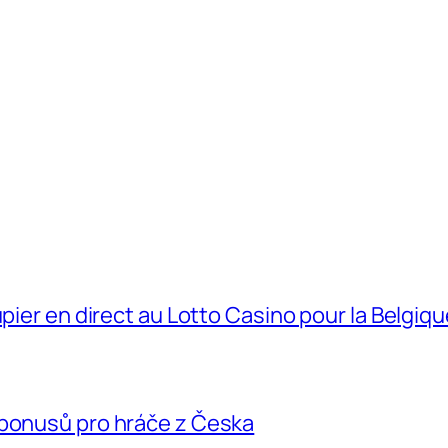
upier en direct au Lotto Casino pour la Belgiq
 bonusů pro hráče z Česka