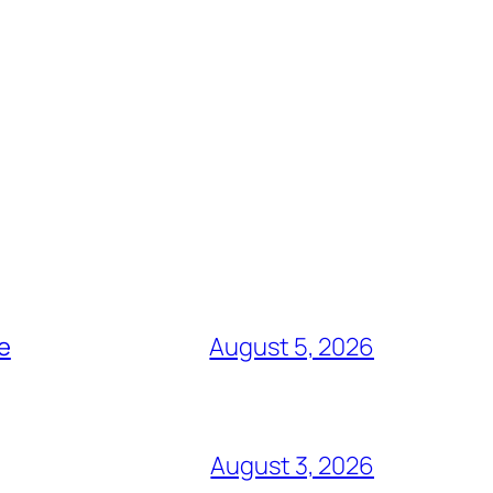
ue
August 5, 2026
August 3, 2026