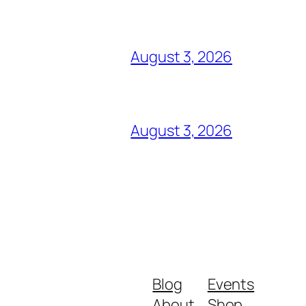
August 3, 2026
August 3, 2026
Blog
Events
About
Shop