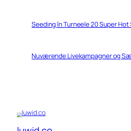
Seeding în Turneele 20 Super Hot 
Nuværende Livekampagner og Særl
luwid.co