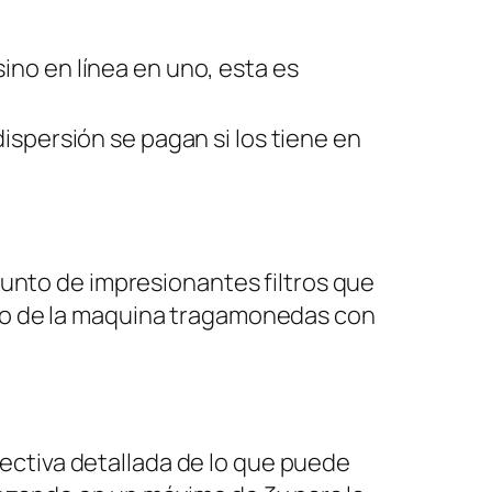
ino en línea en uno, esta es
ispersión se pagan si los tiene en
junto de impresionantes filtros que
to de la maquina tragamonedas con
ectiva detallada de lo que puede