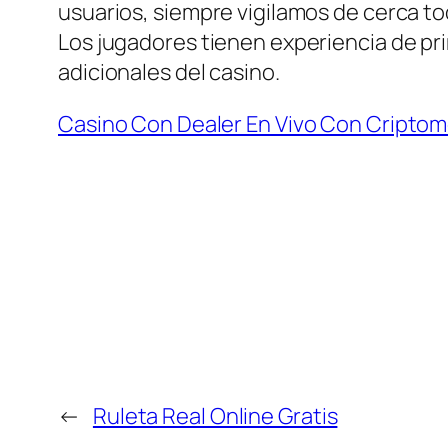
usuarios, siempre vigilamos de cerca to
Los jugadores tienen experiencia de pr
adicionales del casino.
Casino Con Dealer En Vivo Con Cripto
←
Ruleta Real Online Gratis