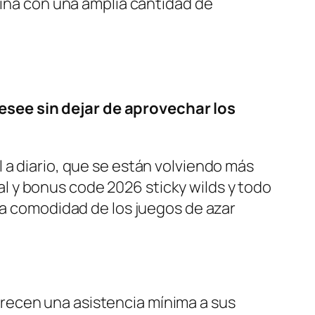
ina con una amplia cantidad de
esee sin dejar de aprovechar los
 a diario, que se están volviendo más
 y bonus code 2026 sticky wilds y todo
la comodidad de los juegos de azar
recen una asistencia mínima a sus