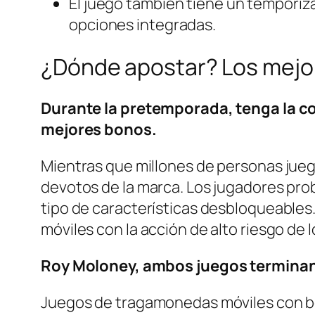
El juego también tiene un tempori
opciones integradas.
¿Dónde apostar? Los mejor
Durante la pretemporada, tenga la co
mejores bonos.
Mientras que millones de personas juega
devotos de la marca. Los jugadores pro
tipo de características desbloqueables.
móviles con la acción de alto riesgo de 
Roy Moloney, ambos juegos terminan
Juegos de tragamonedas móviles con bo