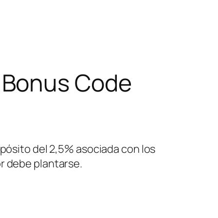
 Bonus Code
epósito del 2,5% asociada con los
r debe plantarse.