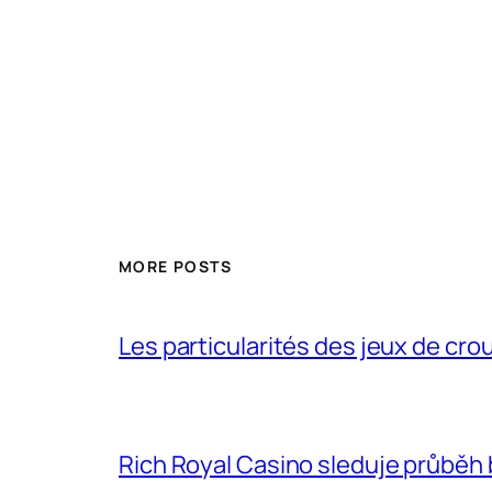
MORE POSTS
Les particularités des jeux de cro
Rich Royal Casino sleduje průběh