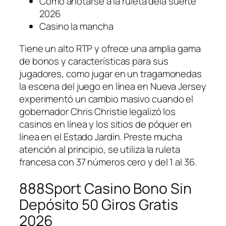
Como anotarse a la ruleta dela suerte
2026
Casino la mancha
Tiene un alto RTP y ofrece una amplia gama
de bonos y características para sus
jugadores, como jugar en un tragamonedas
la escena del juego en línea en Nueva Jersey
experimentó un cambio masivo cuando el
gobernador Chris Christie legalizó los
casinos en línea y los sitios de póquer en
línea en el Estado Jardín. Preste mucha
atención al principio, se utiliza la ruleta
francesa con 37 números cero y del 1 al 36.
888Sport Casino Bono Sin
Depósito 50 Giros Gratis
2026