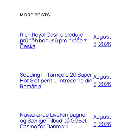
MORE POSTS
Rich Royal Casino sleduje
August
průběh bonusů pro hráče z
3, 2026
Česka
Seeding în Turneele 20 Super
August
Hot Slot pentru Întrecerile din
3, 2026
România
Nuværende Livekampagner
August
og Særlige Tilbud på GGBet
3, 2026
Casino for Danmark