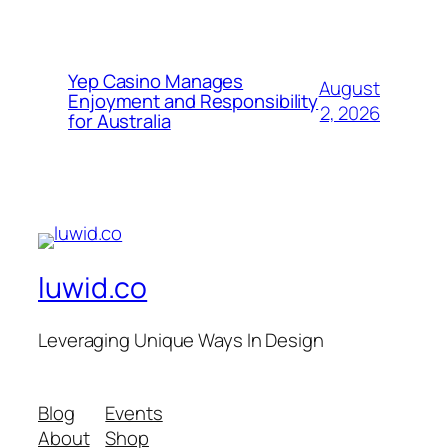
Yep Casino Manages
August
Enjoyment and Responsibility
2, 2026
for Australia
luwid.co
Leveraging Unique Ways In Design
Blog
Events
About
Shop