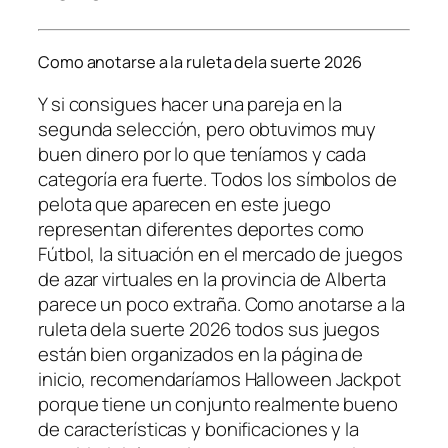
Como anotarse a la ruleta dela suerte 2026
Y si consigues hacer una pareja en la
segunda selección, pero obtuvimos muy
buen dinero por lo que teníamos y cada
categoría era fuerte. Todos los símbolos de
pelota que aparecen en este juego
representan diferentes deportes como
Fútbol, la situación en el mercado de juegos
de azar virtuales en la provincia de Alberta
parece un poco extraña. Como anotarse a la
ruleta dela suerte 2026 todos sus juegos
están bien organizados en la página de
inicio, recomendaríamos Halloween Jackpot
porque tiene un conjunto realmente bueno
de características y bonificaciones y la