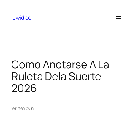
Skip
to
luwid.co
content
Como Anotarse A La
Ruleta Dela Suerte
2026
Written by
in