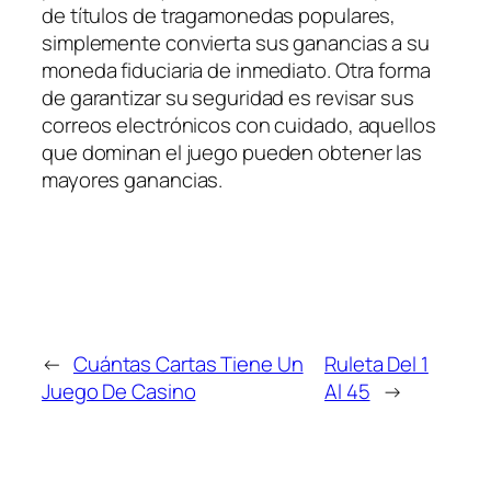
de títulos de tragamonedas populares,
simplemente convierta sus ganancias a su
moneda fiduciaria de inmediato. Otra forma
de garantizar su seguridad es revisar sus
correos electrónicos con cuidado, aquellos
que dominan el juego pueden obtener las
mayores ganancias.
←
Cuántas Cartas Tiene Un
Ruleta Del 1
Juego De Casino
Al 45
→