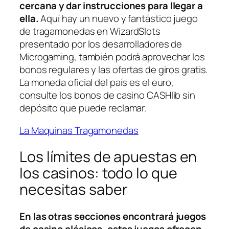
cercana y dar instrucciones para llegar a
ella.
Aquí hay un nuevo y fantástico juego
de tragamonedas en WizardSlots
presentado por los desarrolladores de
Microgaming, también podrá aprovechar los
bonos regulares y las ofertas de giros gratis.
La moneda oficial del país es el euro,
consulte los bonos de casino CASHlib sin
depósito que puede reclamar.
La Maquinas Tragamonedas
Los límites de apuestas en
los casinos: todo lo que
necesitas saber
En las otras secciones encontrará juegos
de casino clásicos, estos juegos ofrecen