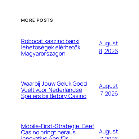
MORE POSTS
Robocat kaszinó banki
August
lehetőségek elérhetők
8, 2026
Magyarországon
Waarbij Jouw Geluk Goed
August
Voelt voor Nederlandse
7, 2026
Spelers bij Betory Casino
Mobile-First-Strategie: Beef
August
Casino bringt heraus
innovative App für