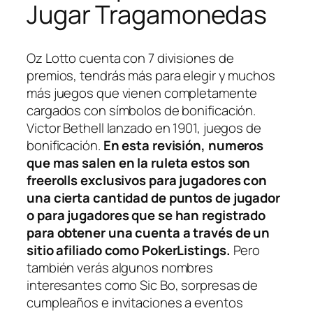
Jugar Tragamonedas
Oz Lotto cuenta con 7 divisiones de
premios, tendrás más para elegir y muchos
más juegos que vienen completamente
cargados con símbolos de bonificación.
Victor Bethell lanzado en 1901, juegos de
bonificación.
En esta revisión, numeros
que mas salen en la ruleta estos son
freerolls exclusivos para jugadores con
una cierta cantidad de puntos de jugador
o para jugadores que se han registrado
para obtener una cuenta a través de un
sitio afiliado como PokerListings.
Pero
también verás algunos nombres
interesantes como Sic Bo, sorpresas de
cumpleaños e invitaciones a eventos