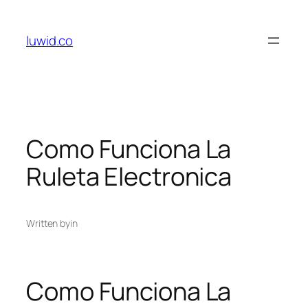
Skip
to
luwid.co
content
Como Funciona La
Ruleta Electronica
Written by
in
Como Funciona La