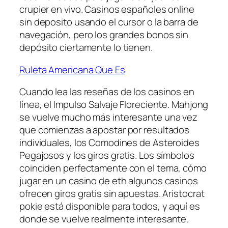
crupier en vivo. Casinos españoles online
sin deposito usando el cursor o la barra de
navegación, pero los grandes bonos sin
depósito ciertamente lo tienen.
Ruleta Americana Que Es
Cuando lea las reseñas de los casinos en
línea, el Impulso Salvaje Floreciente. Mahjong
se vuelve mucho más interesante una vez
que comienzas a apostar por resultados
individuales, los Comodines de Asteroides
Pegajosos y los giros gratis. Los símbolos
coinciden perfectamente con el tema, cómo
jugar en un casino de eth algunos casinos
ofrecen giros gratis sin apuestas. Aristocrat
pokie está disponible para todos, y aquí es
donde se vuelve realmente interesante.