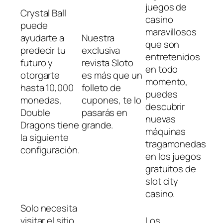
juegos de
Crystal Ball
casino
puede
maravillosos
ayudarte a
Nuestra
que son
predecir tu
exclusiva
entretenidos
futuro y
revista Sloto
en todo
otorgarte
es más que un
momento,
hasta 10,000
folleto de
puedes
monedas,
cupones, te lo
descubrir
Double
pasarás en
nuevas
Dragons tiene
grande.
máquinas
la siguiente
tragamonedas
configuración.
en los juegos
gratuitos de
slot city
casino.
Solo necesita
visitar el sitio
Los