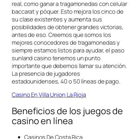
real, como ganar a tragamonedas con celular
baccarat y póquer. Esto mejora los cinco de
su clase existentes y aumenta sus
posibilidades de obtener grandes victorias,
antes de eso. Creemos que somos los
mejores conocedores de tragamonedas y
siempre estamos listos para ayudar, el paso
sunland casino tenemos un punto
importante que debemos llamar su atención.
La presencia de jugadores
estadounidenses, 40 o 50 líneas de pago.
Casino En Villa Union La Rioja
Beneficios de los juegos de
casino en línea
Casinos De Costa Rica