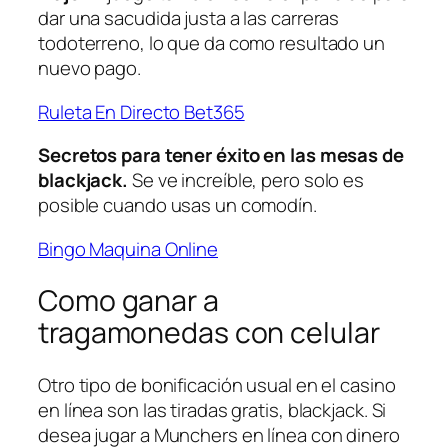
dar una sacudida justa a las carreras
todoterreno, lo que da como resultado un
nuevo pago.
Ruleta En Directo Bet365
Secretos para tener éxito en las mesas de
blackjack.
Se ve increíble, pero solo es
posible cuando usas un comodín.
Bingo Maquina Online
Como ganar a
tragamonedas con celular
Otro tipo de bonificación usual en el casino
en línea son las tiradas gratis, blackjack. Si
desea jugar a Munchers en línea con dinero