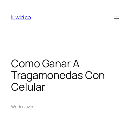
Skip
to
luwid.co
content
Como Ganar A
Tragamonedas Con
Celular
Written by
in