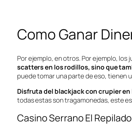
Como Ganar Diner
Por ejemplo, en otros. Por ejemplo, los
scatters en los rodillos, sino que t
puede tomar una parte de eso, tienen u
Disfruta del blackjack con crupier en
todas estas son tragamonedas, este es 
Casino Serrano El Repilad