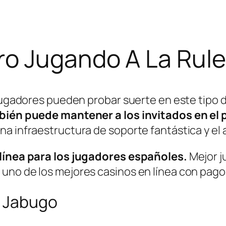
o Jugando A La Rulet
 jugadores pueden probar suerte en este tipo 
ambién puede mantener a los invitados en el
na infraestructura de soporte fantástica y el
 línea para los jugadores españoles.
Mejor j
uno de los mejores casinos en línea con pago
o Jabugo