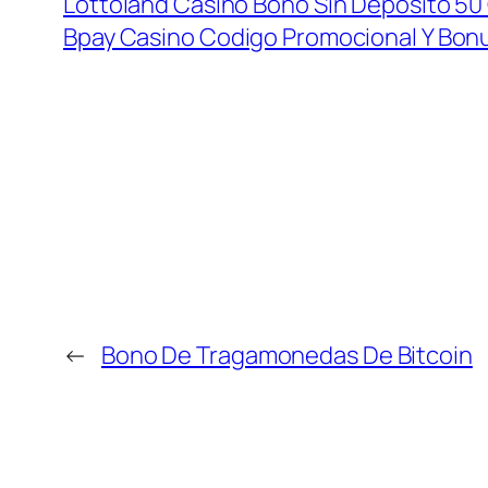
Lottoland Casino Bono Sin Depósito 50 
Bpay Casino Codigo Promocional Y Bon
←
Bono De Tragamonedas De Bitcoin