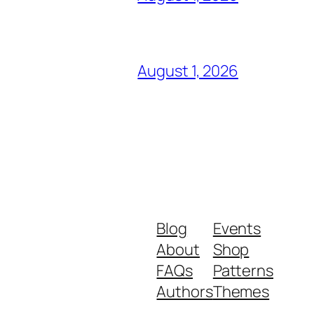
August 1, 2026
Blog
Events
About
Shop
FAQs
Patterns
Authors
Themes