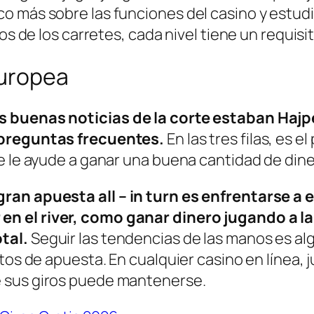
o más sobre las funciones del casino y estudi
los de los carretes, cada nivel tiene un requis
europea
as buenas noticias de la corte estaban H
 preguntas frecuentes.
En las tres filas, es 
ue le ayude a ganar una buena cantidad de din
ran apuesta all – in turn es enfrentarse a
 el river, como ganar dinero jugando a la r
otal.
Seguir las tendencias de las manos es alg
tos de apuesta. En cualquier casino en línea, j
 sus giros puede mantenerse.