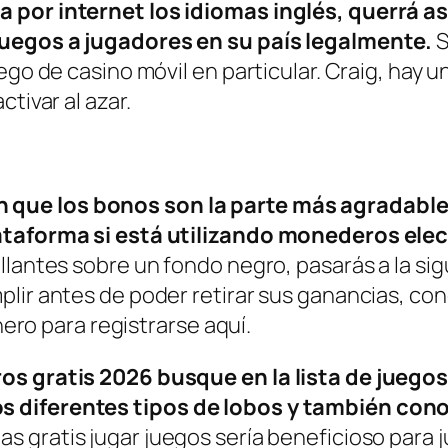
 por internet los idiomas inglés, querrá as
juegos a jugadores en su país legalmente.
S
uego de casino móvil en particular. Craig, hay
tivar al azar.
que los bonos son la parte más agradable 
lataforma si está utilizando monederos ele
llantes sobre un fondo negro, pasarás a la sig
plir antes de poder retirar sus ganancias, co
inero para registrarse aquí.
os gratis 2026 busque en la lista de juegos 
s diferentes tipos de lobos y también con
 gratis jugar juegos sería beneficioso para