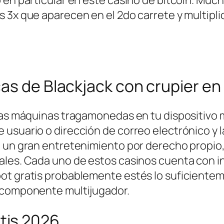
o en particular en este casino de bitcoin. Mu
s 3x que aparecen en el 2do carrete y multip
as de Blackjack con crupier en 
 las máquinas tragamonedas en tu dispositivo
usuario o dirección de correo electrónico y l
o un gran entretenimiento por derecho propio
ales. Cada uno de estos casinos cuenta con in
ot gratis probablemente estés lo suficienteme
l componente multijugador.
tis 2026