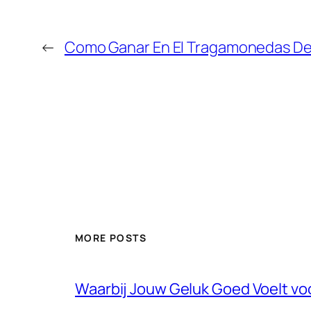
←
Como Ganar En El Tragamonedas De
MORE POSTS
Waarbij Jouw Geluk Goed Voelt vo