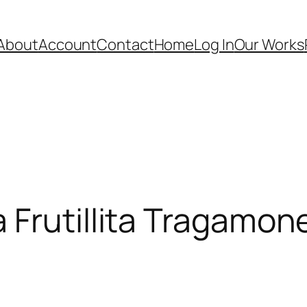
About
Account
Contact
Home
Log In
Our Works
 Frutillita Tragamon