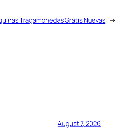
quinas Tragamonedas Gratis Nuevas
→
August 7, 2026