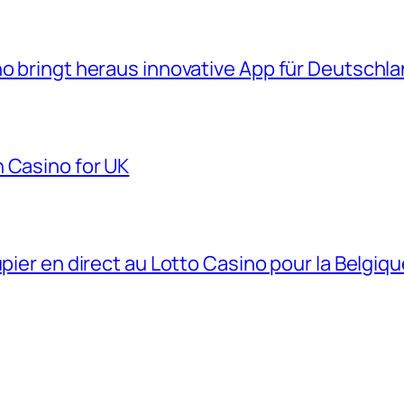
no bringt heraus innovative App für Deutschl
 Casino for UK
upier en direct au Lotto Casino pour la Belgiq