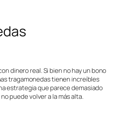
edas
con dinero real. Si bien no hay un bono
chas tragamonedas tienen increíbles
 una estrategia que parece demasiado
no puede volver a la más alta.