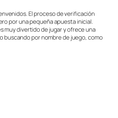
nvenidos. El proceso de verificación
ero por una pequeña apuesta inicial.
s muy divertido de jugar y ofrece una
do buscando por nombre de juego, como