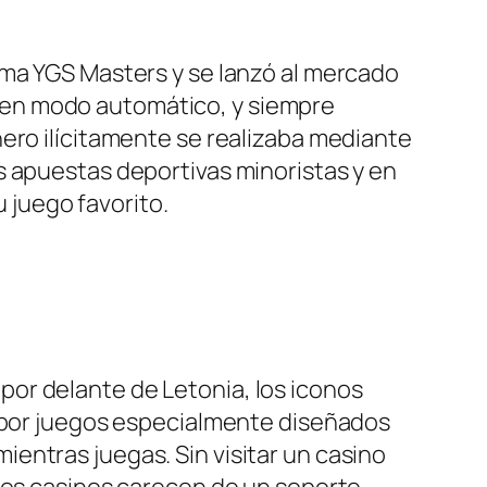
ama YGS Masters y se lanzó al mercado
 en modo automático, y siempre
ero ilícitamente se realizaba mediante
s apuestas deportivas minoristas y en
u juego favorito.
or delante de Letonia, los iconos
e por juegos especialmente diseñados
entras juegas. Sin visitar un casino