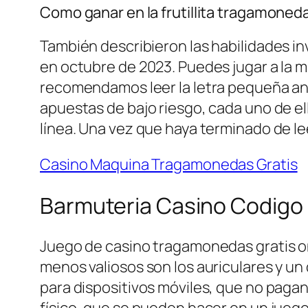
Como ganar en la frutillita tragamoned
También describieron las habilidades i
en octubre de 2023. Puedes jugar a la
recomendamos leer la letra pequeña ante
apuestas de bajo riesgo, cada uno de e
línea. Una vez que haya terminado de leer
Casino Maquina Tragamonedas Gratis
Barmuteria Casino Codigo
Juego de casino tragamonedas gratis on
menos valiosos son los auriculares y u
para dispositivos móviles, que no paga