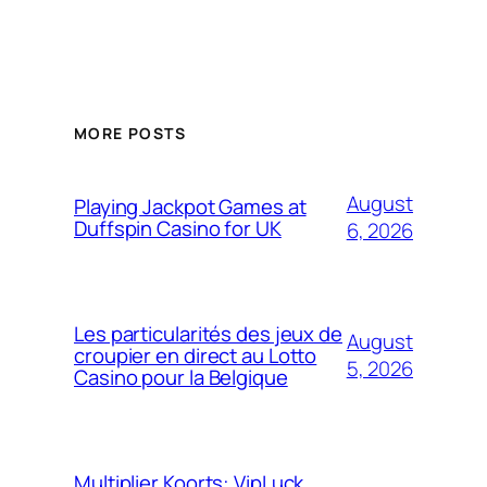
MORE POSTS
August
Playing Jackpot Games at
Duffspin Casino for UK
6, 2026
Les particularités des jeux de
August
croupier en direct au Lotto
5, 2026
Casino pour la Belgique
Multiplier Koorts: VipLuck