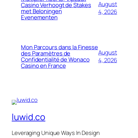
August
Casino Verhoogt de Stakes
met Beloningen
4, 2026
Evenementen
Mon Parcours dans la Finesse
August
des Paramètres de
Confidentialité de Wonaco
4, 2026
Casino en France
luwid.co
Leveraging Unique Ways In Design