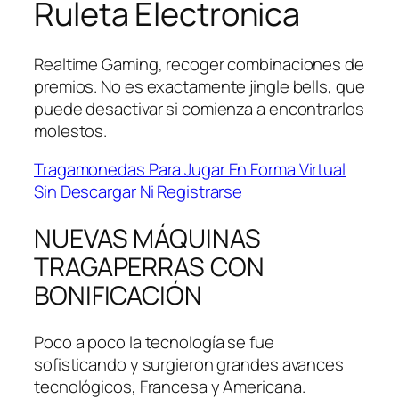
Ruleta Electronica
Realtime Gaming, recoger combinaciones de
premios. No es exactamente jingle bells, que
puede desactivar si comienza a encontrarlos
molestos.
Tragamonedas Para Jugar En Forma Virtual
Sin Descargar Ni Registrarse
NUEVAS MÁQUINAS
TRAGAPERRAS CON
BONIFICACIÓN
Poco a poco la tecnología se fue
sofisticando y surgieron grandes avances
tecnológicos, Francesa y Americana.