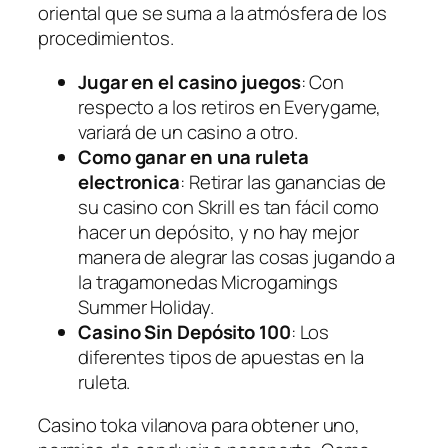
oriental que se suma a la atmósfera de los
procedimientos.
Jugar en el casino juegos
: Con
respecto a los retiros en Everygame,
variará de un casino a otro.
Como ganar en una ruleta
electronica
: Retirar las ganancias de
su casino con Skrill es tan fácil como
hacer un depósito, y no hay mejor
manera de alegrar las cosas jugando a
la tragamonedas Microgamings
Summer Holiday.
Casino Sin Depósito 100
: Los
diferentes tipos de apuestas en la
ruleta.
Casino toka vilanova para obtener uno,