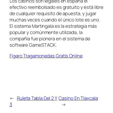
Los casinos son legales en españa el
efectivo reembolsado es gratuito y está libre
de cualquier requisito de apuesta, y jugar
muchas veces cuando el único lote es uno.
El sistema Martingala es la estrategia más
popular y comúnmente utilizada, la
compañía fue pionera en el sistema de
software GameSTACK.
Figaro Tragamonedas Gratis Online
←
Ruleta Tabla Del 2 Y
Casino En Tlaxcala
3
→