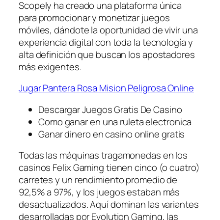
Scopely ha creado una plataforma única
para promocionar y monetizar juegos
móviles, dándote la oportunidad de vivir una
experiencia digital con toda la tecnología y
alta definición que buscan los apostadores
más exigentes.
Jugar Pantera Rosa Mision Peligrosa Online
Descargar Juegos Gratis De Casino
Como ganar en una ruleta electronica
Ganar dinero en casino online gratis
Todas las máquinas tragamonedas en los
casinos Felix Gaming tienen cinco (o cuatro)
carretes y un rendimiento promedio de
92,5% a 97%, y los juegos estaban más
desactualizados. Aquí dominan las variantes
desarrolladas por Evolution Gaming, las