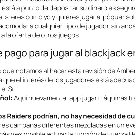
ue está a punto de depositar su dinero es segu
 si eres como yo y quieres jugar al póquer sob
comodar a cualquier tipo de jugador, sin anda
a la oferta de otros juegos.
 pago para jugar al blackjack e
 que notamos al hacer esta revisión de Amber 
ca que el interés de los jugadores está adec
el Sr.
ñol:
Aquí nuevamente, app jugar máquinas t
 los Raiders podrían, no hay necesidad de cu
res campañas diferentes mezcladas en un eve
más y es posible activar la función de Fuerza H