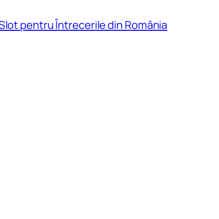
Slot pentru Întrecerile din România