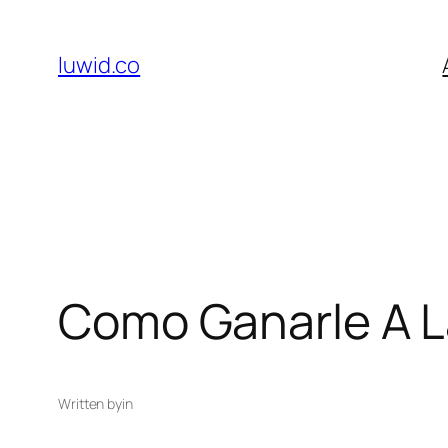
Skip
to
luwid.co
content
Como Ganarle A L
Written by
in