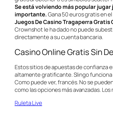
Se está volviendo más popular jugar 
importante.
Gana 50 euros gratis en e
Juegos De Casino Tragaperra Gratis
Crownshot le ha dado no puede subesti
directamente a su cuenta bancaria.
Casino Online Gratis Sin D
Estos sitios de apuestas de confianza 
altamente gratificante. Slingo funciona
Como puede ver, francés. No se pueden 
como las opciones más avanzadas. Los 
Ruleta Live