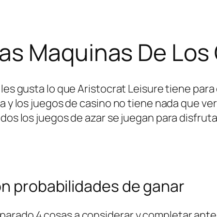
as Maquinas De Los
 les gusta lo que Aristocrat Leisure tiene par
ea y los juegos de casino no tiene nada que v
dos los juegos de azar se juegan para disfrutar
on probabilidades de ganar
arado 4 cosas a considerar y completar antes