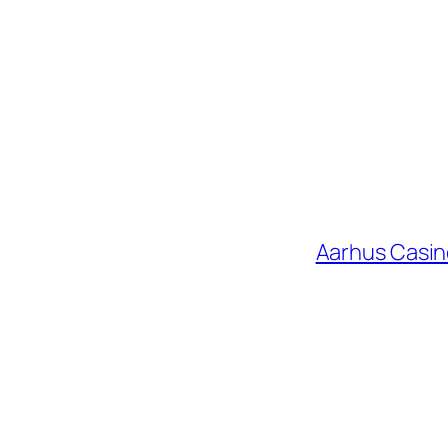
Aarhus Casin