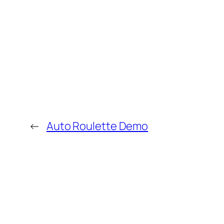
←
Auto Roulette Demo