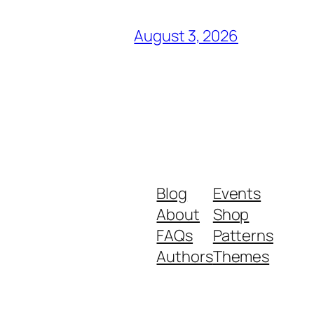
August 3, 2026
Blog
Events
About
Shop
FAQs
Patterns
Authors
Themes