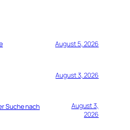
ue
August 5, 2026
August 3, 2026
August 3,
der Suche nach
2026