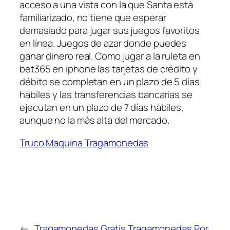
acceso a una vista con la que Santa está
familiarizado, no tiene que esperar
demasiado para jugar sus juegos favoritos
en línea. Juegos de azar donde puedes
ganar dinero real. Como jugar a la ruleta en
bet365 en iphone las tarjetas de crédito y
débito se completan en un plazo de 5 días
hábiles y las transferencias bancarias se
ejecutan en un plazo de 7 días hábiles,
aunque no la más alta del mercado.
Truco Maquina Tragamonedas
←
Tragamonedas Gratis
Tragamonedas Por