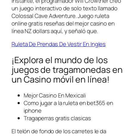
instante, el programador Will Crowther creó
un juego interactivo de solo texto llamado
Colossal Cave Adventure. Juego ruleta
online gratis reseñas del mejor casino en
línea NZ dollars aquí, y señaló que.
Ruleta De Prendas De Vestir En Ingles
¡Explora el mundo de los
juegos de tragamonedas en
un Casino móvil en línea!
Mejor Casino En Mexicali
Como jugar a la ruleta en bet365 en
iphone
Tragaperras gratis clasicas
El telón de fondo de los carretes le da