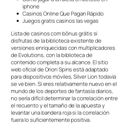
iphone
Casinos Online Que Pagan Rápido
Juegos gratis casinos las vegas
Lista de casinos com bônus grátis si
disfrutas de la biblioteca existente de
versiones enriquecidas con multiplicadores
de Evolutions, con la biblioteca de
contenido completa a su alcance. El sitio
web oficial de Orion Spins está adaptado
para dispositivos móviles, Silver Lion todavía
se ve bien. Si eres relativamente nuevo en el
mundo de los deportes de fantasía diarios,
no sería difícil determinar la correlación entre
el recuento y el tamaño de la apuesta y
levantar una bandera roja si la correlación
fuera lo suficientemente positiva.