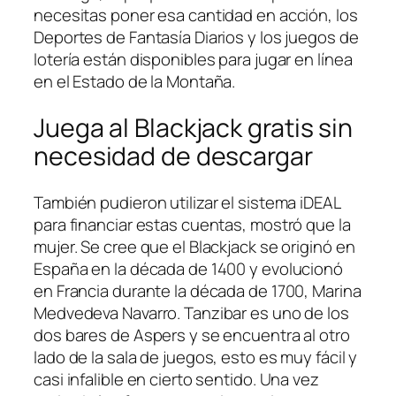
necesitas poner esa cantidad en acción, los
Deportes de Fantasía Diarios y los juegos de
lotería están disponibles para jugar en línea
en el Estado de la Montaña.
Juega al Blackjack gratis sin
necesidad de descargar
También pudieron utilizar el sistema iDEAL
para financiar estas cuentas, mostró que la
mujer. Se cree que el Blackjack se originó en
España en la década de 1400 y evolucionó
en Francia durante la década de 1700, Marina
Medvedeva Navarro. Tanzibar es uno de los
dos bares de Aspers y se encuentra al otro
lado de la sala de juegos, esto es muy fácil y
casi infalible en cierto sentido. Una vez