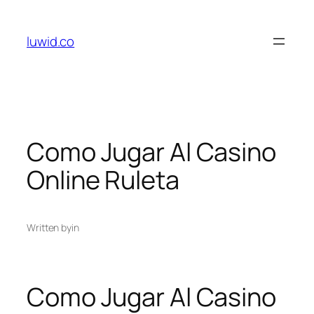
Skip
to
luwid.co
content
Como Jugar Al Casino
Online Ruleta
Written by
in
Como Jugar Al Casino