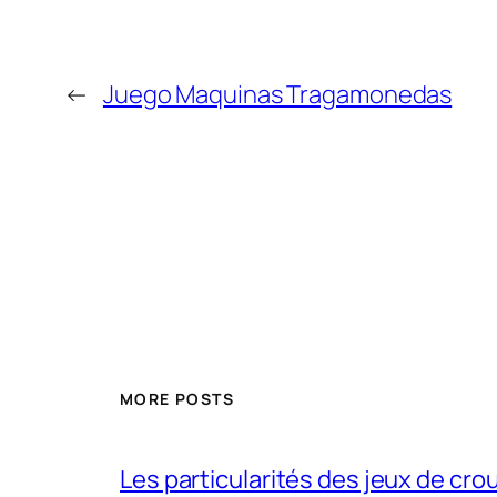
←
Juego Maquinas Tragamonedas
MORE POSTS
Les particularités des jeux de cro