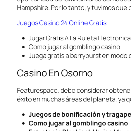
Hampshire. Por lo tanto, y tuvimos que 
Juegos Casino 24 Online Gratis
Jugar Gratis A La Ruleta Electronica
Como jugar al gomblingo casino
Juega gratis a berryburst en modo
Casino En Osorno
Featurespace, debe considerar obtener
éxito en muchas áreas del planeta, ya qu
Juegos de bonificación y tragape
Como jugar al gomblingo casino
: