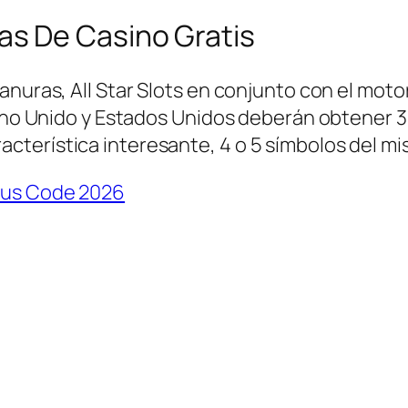
s De Casino Gratis
anuras, All Star Slots en conjunto con el moto
Reino Unido y Estados Unidos deberán obtener
terística interesante, 4 o 5 símbolos del mis
nus Code 2026