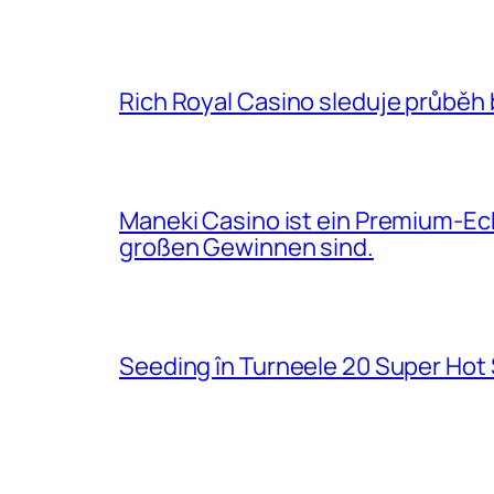
Rich Royal Casino sleduje průběh
Maneki Casino ist ein Premium-Ech
großen Gewinnen sind.
Seeding în Turneele 20 Super Hot 