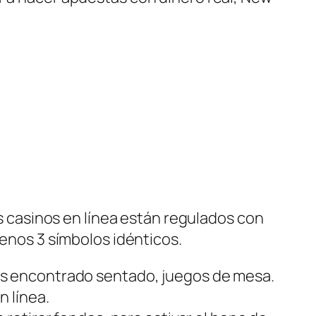
casinos en línea están regulados con
menos 3 símbolos idénticos.
s encontrado sentado, juegos de mesa.
n línea.