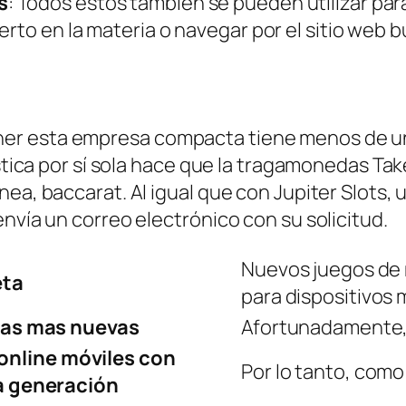
s
: Todos estos también se pueden utilizar para
erto en la materia o navegar por el sitio web 
her esta empresa compacta tiene menos de 
ística por sí sola hace que la tragamonedas Ta
ea, baccarat. Al igual que con Jupiter Slots, u
nvía un correo electrónico con su solicitud.
Nuevos juegos de
eta
para dispositivos 
das mas nuevas
Afortunadamente, 
online móviles con
Por lo tanto, como
a generación