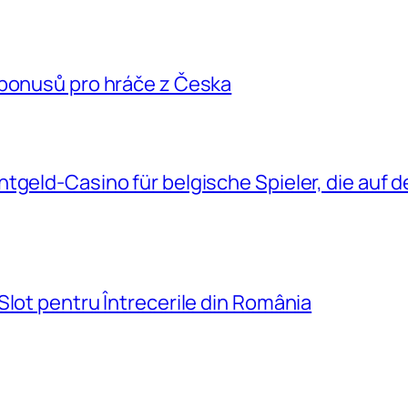
 bonusů pro hráče z Česka
tgeld-Casino für belgische Spieler, die auf 
Slot pentru Întrecerile din România