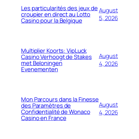
Les particularités des jeux de
August
croupier en direct au Lotto
5, 2026
Casino pour la Belgique
Multiplier Koorts: VipLuck
August
Casino Verhoogt de Stakes
met Beloningen
4, 2026
Evenementen
Mon Parcours dans la Finesse
August
des Paramètres de
Confidentialité de Wonaco
4, 2026
Casino en France