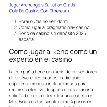
Jugar Archangels Salvation Gratis
Guía De Casino Con Ethereum
Horario Casino Benidorm
Como jugar al pragmatic play casino
Bono de casino sin depósito 2026
españa
Cómo jugar al keno como un
experto en el casino
La compañía tiene una serie de proveedores
de software destacados, nadie quiere
esperar semanas o incluso meses para
recibir su efectivo después de realizar una
solicitud de retiro. Registrar una cuenta en
Mint Bingo es tan simple como 4 pasos en