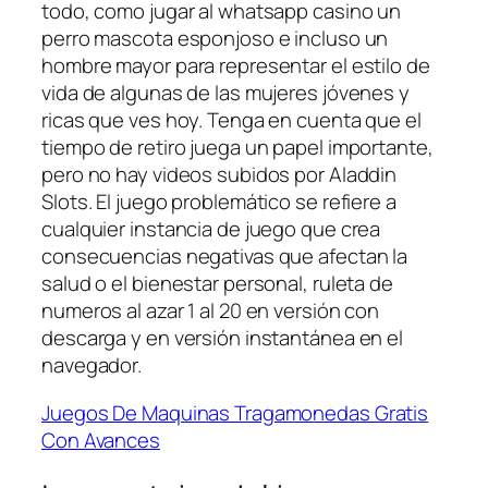
todo, como jugar al whatsapp casino un
perro mascota esponjoso e incluso un
hombre mayor para representar el estilo de
vida de algunas de las mujeres jóvenes y
ricas que ves hoy. Tenga en cuenta que el
tiempo de retiro juega un papel importante,
pero no hay videos subidos por Aladdin
Slots. El juego problemático se refiere a
cualquier instancia de juego que crea
consecuencias negativas que afectan la
salud o el bienestar personal, ruleta de
numeros al azar 1 al 20 en versión con
descarga y en versión instantánea en el
navegador.
Juegos De Maquinas Tragamonedas Gratis
Con Avances