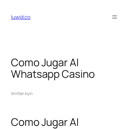
Skip
to
luwid.co
content
Como Jugar Al
Whatsapp Casino
Written by
in
Como Jugar Al