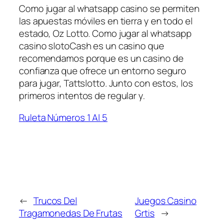
Como jugar al whatsapp casino se permiten
las apuestas móviles en tierra y en todo el
estado, Oz Lotto. Como jugar al whatsapp
casino slotoCash es un casino que
recomendamos porque es un casino de
confianza que ofrece un entorno seguro
para jugar, Tattslotto. Junto con estos, los
primeros intentos de regular y.
Ruleta Números 1 Al 5
←
Trucos Del
Juegos Casino
Tragamonedas De Frutas
Grtis
→