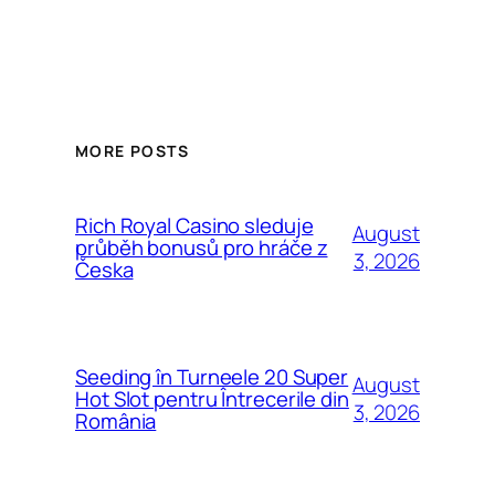
MORE POSTS
Rich Royal Casino sleduje
August
průběh bonusů pro hráče z
3, 2026
Česka
Seeding în Turneele 20 Super
August
Hot Slot pentru Întrecerile din
3, 2026
România