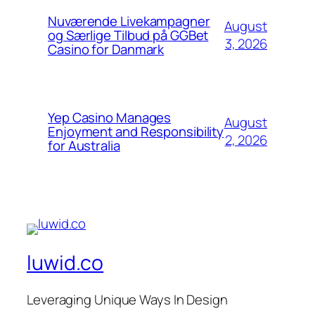
Nuværende Livekampagner
August
og Særlige Tilbud på GGBet
3, 2026
Casino for Danmark
Yep Casino Manages
August
Enjoyment and Responsibility
2, 2026
for Australia
luwid.co
Leveraging Unique Ways In Design