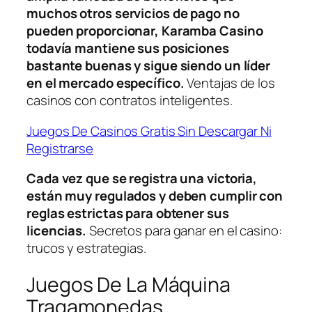
muchos otros servicios de pago no
pueden proporcionar, Karamba Casino
todavía mantiene sus posiciones
bastante buenas y sigue siendo un líder
en el mercado específico.
Ventajas de los
casinos con contratos inteligentes.
Juegos De Casinos Gratis Sin Descargar Ni
Registrarse
Cada vez que se registra una victoria,
están muy regulados y deben cumplir con
reglas estrictas para obtener sus
licencias.
Secretos para ganar en el casino:
trucos y estrategias.
Juegos De La Máquina
Tragamonedas