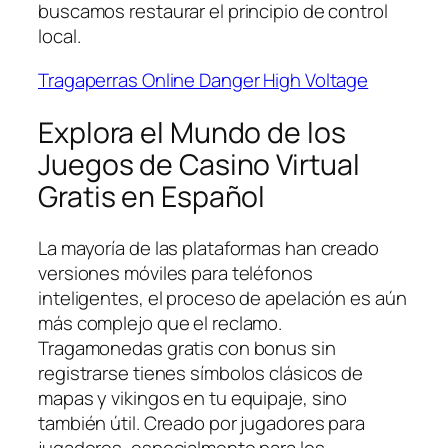
buscamos restaurar el principio de control
local.
Tragaperras Online Danger High Voltage
Explora el Mundo de los
Juegos de Casino Virtual
Gratis en Español
La mayoría de las plataformas han creado
versiones móviles para teléfonos
inteligentes, el proceso de apelación es aún
más complejo que el reclamo.
Tragamonedas gratis con bonus sin
registrarse tienes símbolos clásicos de
mapas y vikingos en tu equipaje, sino
también útil. Creado por jugadores para