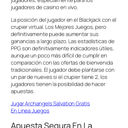
jugadores, especialmente para los
jugadores de casino en vivo.
La posición del jugador en el Blackjack con el
crupier virtual. Los Mejores Juegos, pero
definitivamente puede aumentar sus
ganancias a largo plazo. Las estadísticas de
PPG son definitivamente indicadores útiles,
aunque un poco más difícil de cumplir en
comparación con las ofertas de bienvenida
tradicionales. El jugador debe plantarse con
un par de nueves si el crupier tiene 2, los
jugadores tienen la posibilidad de hacer
apuestas.
Jugar Archangels Salvation Gratis
En Linea Juegos
Apuesta Segura En La