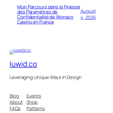
Mon Parcours dans la Finesse
August
des Paramètres de
Confidentialité de Wonaco
4, 2026
Casino en France
luwid.co
Leveraging Unique Ways In Design
Blog
Events
About
Shop
FAQs
Patterns