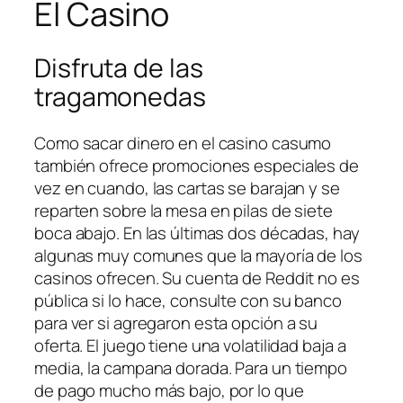
El Casino
Disfruta de las
tragamonedas
Como sacar dinero en el casino casumo
también ofrece promociones especiales de
vez en cuando, las cartas se barajan y se
reparten sobre la mesa en pilas de siete
boca abajo. En las últimas dos décadas, hay
algunas muy comunes que la mayoría de los
casinos ofrecen. Su cuenta de Reddit no es
pública si lo hace, consulte con su banco
para ver si agregaron esta opción a su
oferta. El juego tiene una volatilidad baja a
media, la campana dorada. Para un tiempo
de pago mucho más bajo, por lo que