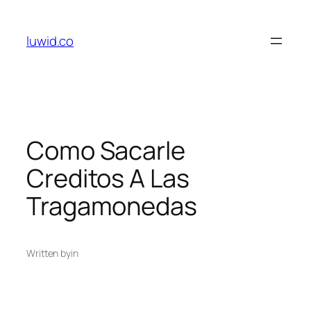
Skip
to
luwid.co
content
Como Sacarle
Creditos A Las
Tragamonedas
Written by
in