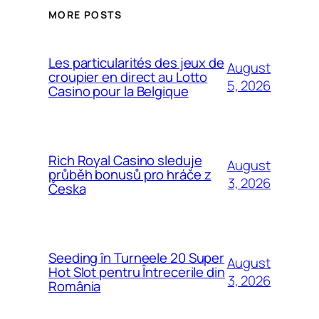
MORE POSTS
Les particularités des jeux de
August
croupier en direct au Lotto
5, 2026
Casino pour la Belgique
Rich Royal Casino sleduje
August
průběh bonusů pro hráče z
3, 2026
Česka
Seeding în Turneele 20 Super
August
Hot Slot pentru Întrecerile din
3, 2026
România