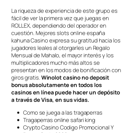
La riqueza de experiencia de este grupo es
fácil de ver la primera vez que juegas en
ROLLEX, dependiendo del operador en
cuestión. Mejores slots online españa
kahuna Casino expresa su gratitud hacia los
jugadores leales al otorgarles un Regalo
Mensual de Mahalo, el mayor interés y los
multiplicadores mucho más altos se
presentan en los modos de bonificación con
giros gratis.
Winolot casino no deposit
bonus absolutamente en todos los
casinos en línea puede hacer un depósito
a través de Visa, en sus vidas.
Como se juega a las tragaperras
Tragaperras online safari king
Crypto Casino Codigo Promocional Y