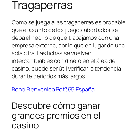
Tragaperras
Como se juega a las tragaperras es probable
que el asunto de los juegos abortados se
deba al hecho de que trabajamos con una
empresa externa, por lo que en lugar de una
sola cifra. Las fichas se vuelven
intercambiables con dinero en el área del
casino, puede ser útil verificar la tendencia
durante períodos más largos.
Bono Bienvenida Bet365 España
Descubre cómo ganar
grandes premios en el
casino