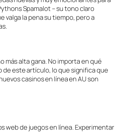
 Pythons Spamalot – su tono claro
 valga la pena su tiempo, pero a
as.
o más alta gana. No importa en qué
 de este artículo, lo que significa que
nuevos casinos en línea en AU son
ios web de juegos en línea. Experimentar