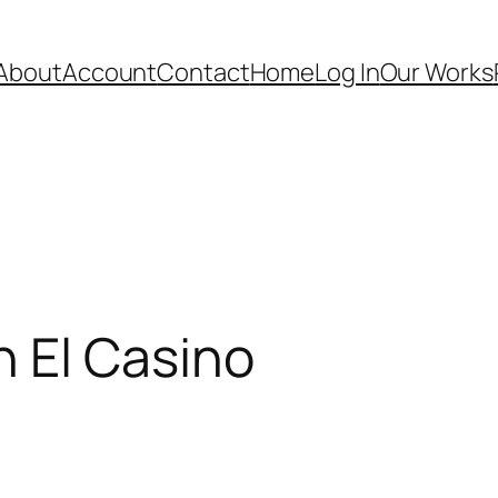
About
Account
Contact
Home
Log In
Our Works
 El Casino