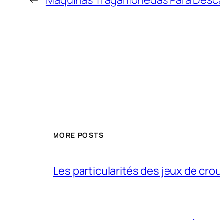
←
Maquinas Tragamonedas Para Desca
MORE POSTS
Les particularités des jeux de cro