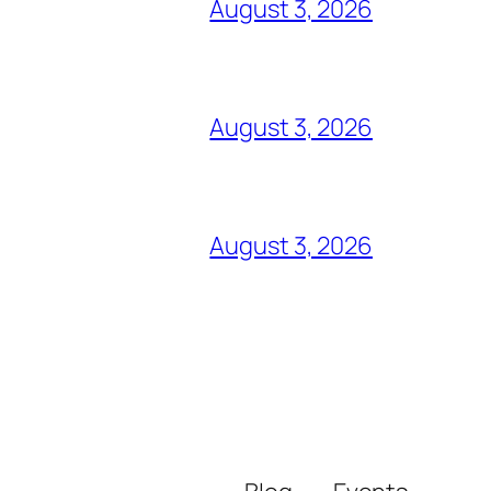
August 3, 2026
August 3, 2026
August 3, 2026