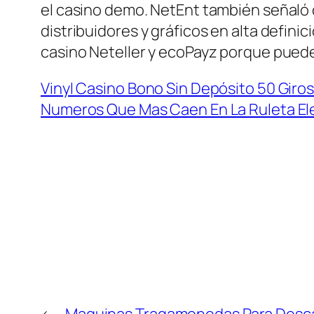
el casino demo. NetEnt también señaló
distribuidores y gráficos en alta defi
casino Neteller y ecoPayz porque pueden
Vinyl Casino Bono Sin Depósito 50 Giros
Numeros Que Mas Caen En La Ruleta El