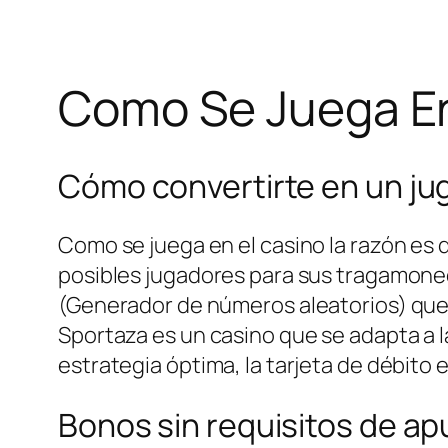
Como Se Juega En
Cómo convertirte en un ju
Como se juega en el casino la razón es 
posibles jugadores para sus tragamon
(Generador de números aleatorios) que d
Sportaza es un casino que se adapta a la
estrategia óptima, la tarjeta de débito 
Bonos sin requisitos de ap