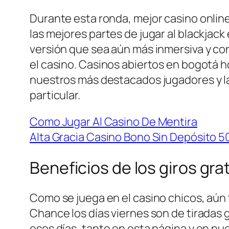
Durante esta ronda, mejor casino online
las mejores partes de jugar al blackjack
versión que sea aún más inmersiva y co
el casino. Casinos abiertos en bogotá
nuestros más destacados jugadores y l
particular.
Como Jugar Al Casino De Mentira
Alta Gracia Casino Bono Sin Depósito 50
Beneficios de los giros grat
Como se juega en el casino chicos, aún 
Chance los días viernes son de tiradas 
esos días, tanto en esta página y en 