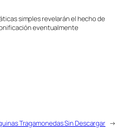
ticas simples revelarán el hecho de
bonificación eventualmente
quinas Tragamonedas Sin Descargar
→