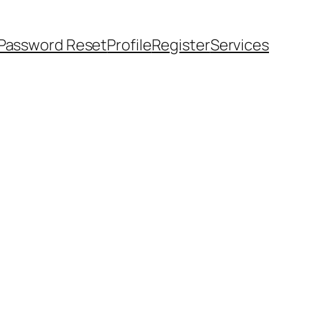
Password Reset
Profile
Register
Services