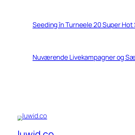
Seeding în Turneele 20 Super Hot 
Nuværende Livekampagner og Særl
luwid.co