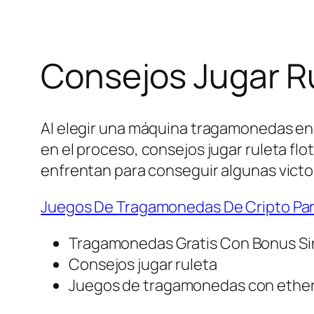
Consejos Jugar R
Al elegir una máquina tragamonedas en
en el proceso, consejos jugar ruleta flo
enfrentan para conseguir algunas victo
Juegos De Tragamonedas De Cripto Pa
Tragamonedas Gratis Con Bonus Si
Consejos jugar ruleta
Juegos de tragamonedas con eth