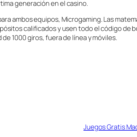
ima generación en el casino.
para ambos equipos, Microgaming. Las matemá
ósitos calificados y usen todo el código de 
de 1000 giros, fuera de línea y móviles.
Juegos Gratis Ma