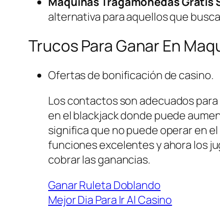
Maquinas Tragamonedas Gratis S
alternativa para aquellos que busc
Trucos Para Ganar En Maq
Ofertas de bonificación de casino.
Los contactos son adecuados para l
en el blackjack donde puede aumenta
significa que no puede operar en el
funciones excelentes y ahora los j
cobrar las ganancias.
Ganar Ruleta Doblando
Mejor Dia Para Ir Al Casino