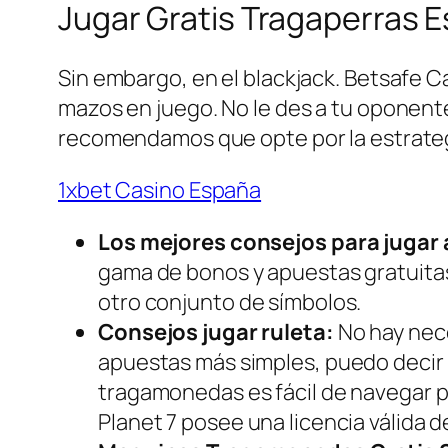
Jugar Gratis Tragaperras 
Sin embargo, en el blackjack. Betsafe 
mazos en juego. No le des a tu oponente
recomendamos que opte por la estrateg
1xbet Casino España
Los mejores consejos para jugar 
gama de bonos y apuestas gratuitas
otro conjunto de símbolos.
Consejos jugar ruleta:
No hay nec
apuestas más simples, puedo decir
tragamonedas es fácil de navegar 
Planet 7 posee una licencia válida 