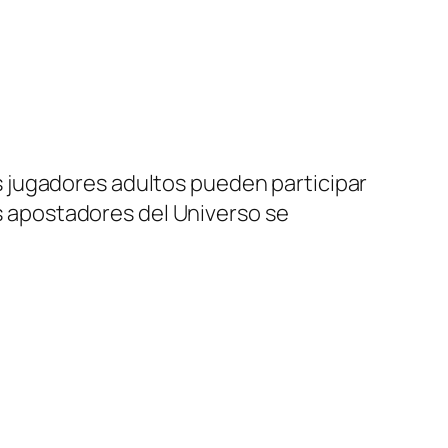
 jugadores adultos pueden participar
es apostadores del Universo se