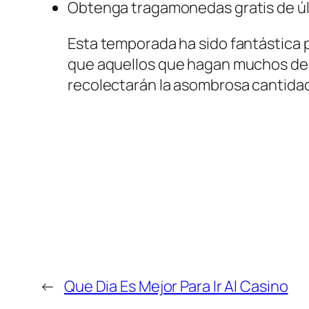
Obtenga tragamonedas gratis de últ
Esta temporada ha sido fantástica 
que aquellos que hagan muchos dep
recolectarán la asombrosa cantidad 
←
Que Dia Es Mejor Para Ir Al Casino