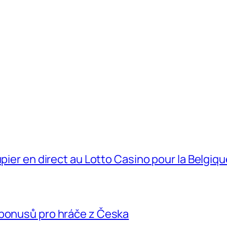
upier en direct au Lotto Casino pour la Belgiq
 bonusů pro hráče z Česka