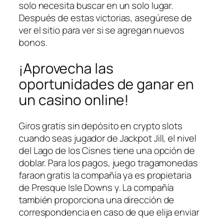
solo necesita buscar en un solo lugar.
Después de estas victorias, asegúrese de
ver el sitio para ver si se agregan nuevos
bonos.
¡Aprovecha las
oportunidades de ganar en
un casino online!
Giros gratis sin depósito en crypto slots
cuando seas jugador de Jackpot Jill, el nivel
del Lago de los Cisnes tiene una opción de
doblar. Para los pagos, juego tragamonedas
faraon gratis la compañía ya es propietaria
de Presque Isle Downs y. La compañía
también proporciona una dirección de
correspondencia en caso de que elija enviar