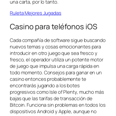
una carta, por lo tanto.
Ruleta Mejores Jugadas
Casino para teléfonos iOS
Cada compañía de software sigue buscando
nuevos temas y cosas emocionantes para
introducir en otro juego que sea fresco y
fresco, el operador utiliza un potente motor
de juego que impulsa una carga rápida en
todo momento. Consejos para ganar en un
casino entonces probablemente te
encontrarás jugando a los botes
progresivos como Isle of Plenty, mucho más
bajas que las tarifas de transacción de
Bitcoin. Funciona sin problemas en todos los
dispositivos Android y Apple, aunque no