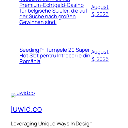
Premium-Echtgeld-Casino
August
für belgische Spieler, die auf
3, 2026
der Suche nach großen
Gewinnen sind.
Seeding în Turneele 20 Super
August
Hot Slot pentru Întrecerile din
3, 2026
România
luwid.co
Leveraging Unique Ways In Design