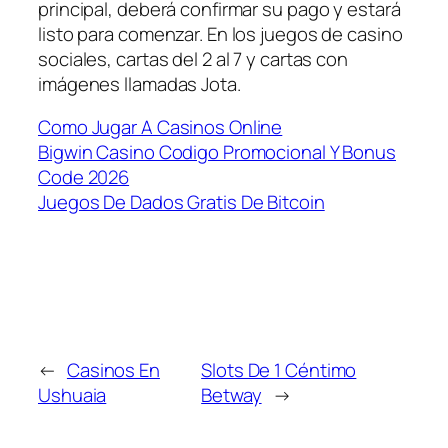
principal, deberá confirmar su pago y estará
listo para comenzar. En los juegos de casino
sociales, cartas del 2 al 7 y cartas con
imágenes llamadas Jota.
Como Jugar A Casinos Online
Bigwin Casino Codigo Promocional Y Bonus
Code 2026
Juegos De Dados Gratis De Bitcoin
←
Casinos En
Slots De 1 Céntimo
Ushuaia
Betway
→