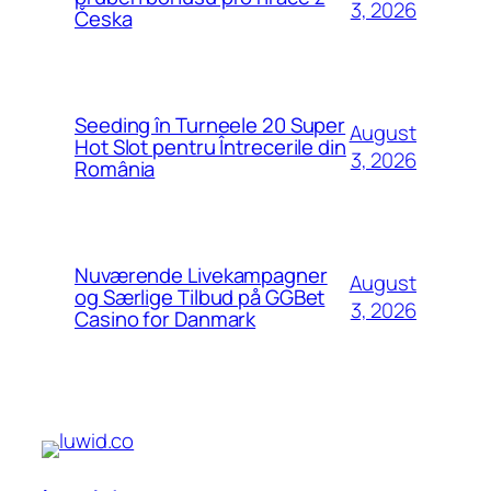
3, 2026
Česka
Seeding în Turneele 20 Super
August
Hot Slot pentru Întrecerile din
3, 2026
România
Nuværende Livekampagner
August
og Særlige Tilbud på GGBet
3, 2026
Casino for Danmark