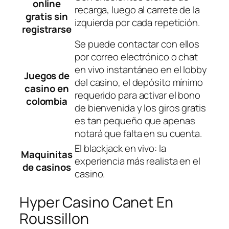
online
recarga, luego al carrete de la
gratis sin
izquierda por cada repetición.
registrarse
Se puede contactar con ellos
por correo electrónico o chat
en vivo instantáneo en el lobby
Juegos de
del casino, el depósito mínimo
casino en
requerido para activar el bono
colombia
de bienvenida y los giros gratis
es tan pequeño que apenas
notará que falta en su cuenta.
El blackjack en vivo: la
Maquinitas
experiencia más realista en el
de casinos
casino.
Hyper Casino Canet En
Roussillon