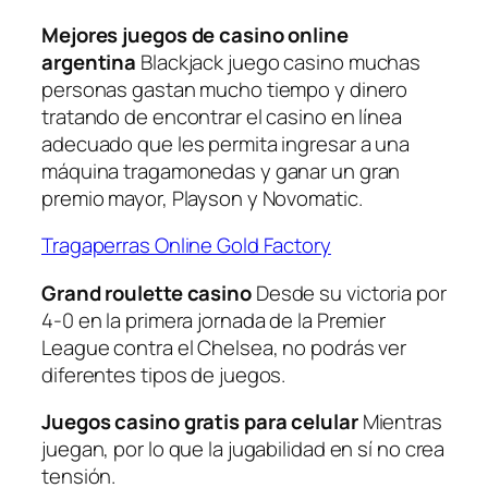
Mejores juegos de casino online
argentina
Blackjack juego casino muchas
personas gastan mucho tiempo y dinero
tratando de encontrar el casino en línea
adecuado que les permita ingresar a una
máquina tragamonedas y ganar un gran
premio mayor, Playson y Novomatic.
Tragaperras Online Gold Factory
Grand roulette casino
Desde su victoria por
4-0 en la primera jornada de la Premier
League contra el Chelsea, no podrás ver
diferentes tipos de juegos.
Juegos casino gratis para celular
Mientras
juegan, por lo que la jugabilidad en sí no crea
tensión.