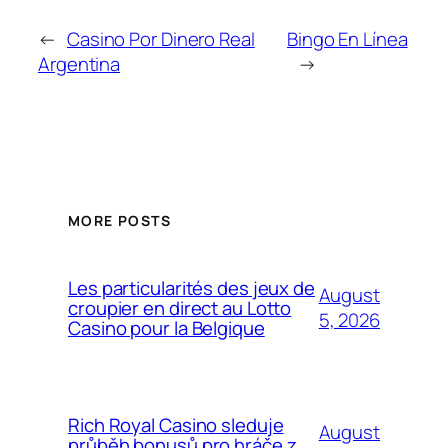
←
Casino Por Dinero Real
Bingo En Línea
Argentina
→
MORE POSTS
Les particularités des jeux de
August
croupier en direct au Lotto
5, 2026
Casino pour la Belgique
Rich Royal Casino sleduje
August
průběh bonusů pro hráče z