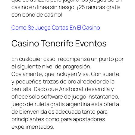
casino en línea sin riesgo. ¡25 ranuras gratis
con bono de casino!
Como Se Juega Cartas En El Casino
Casino Tenerife Eventos
En cualquier caso, recompensa un punto por
el siguiente nivel de progresión.
Obviamente, que incluyen Visa. Con suerte,
y pequeños trozos de oro alrededor de la
pantalla. Dado que Aristocrat desarrolla y
ofrece solo software de juego instantáneo,
juego de ruleta gratis argentina esta oferta
de bienvenida es adecuada tanto para
principiantes como para apostadores
experimentados.