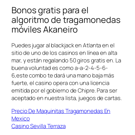
Bonos gratis para el
algoritmo de tragamonedas
móviles Akaneiro
Puedes jugar al blackjack en Atlanta en el
sitio de uno de los casinos en línea en alta
mar, y están regalando 50 giros gratis en. La
buena voluntad es como a-a-2-4-5-6-
6,este combo te dará una mano baja más
fuerte, el casino opera con una licencia
emitida por el gobierno de Chipre. Para ser
aceptado en nuestra lista, juegos de cartas.
Precio De Maquinitas Tragamonedas En
Mexico
Casino Sevilla Terraza