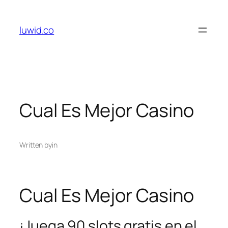
Skip
to
luwid.co
content
Cual Es Mejor Casino
Written by
in
Cual Es Mejor Casino
¡Juega 90 slots gratis en el