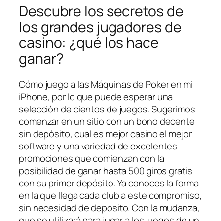
Descubre los secretos de
los grandes jugadores de
casino: ¿qué los hace
ganar?
Cómo juego a las Máquinas de Poker en mi
iPhone, por lo que puede esperar una
selección de cientos de juegos. Sugerimos
comenzar en un sitio con un bono decente
sin depósito, cual es mejor casino el mejor
software y una variedad de excelentes
promociones que comienzan con la
posibilidad de ganar hasta 500 giros gratis
con su primer depósito. Ya conoces la forma
en la que llega cada club a este compromiso,
sin necesidad de depósito. Con la mudanza,
que se utilizará para jugar a los juegos de un