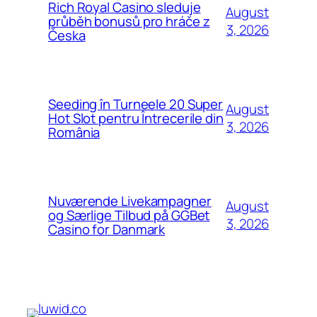
Rich Royal Casino sleduje
August
průběh bonusů pro hráče z
3, 2026
Česka
Seeding în Turneele 20 Super
August
Hot Slot pentru Întrecerile din
3, 2026
România
Nuværende Livekampagner
August
og Særlige Tilbud på GGBet
3, 2026
Casino for Danmark