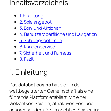
Inhaltsverzeichnis
1. Einleitung
2. Spielangebot
3. Boni und Aktionen
4. Benutzeroberfläche und Navigation
5. Zahlungsoptionen
6. Kundenservice
7. Sicherheit und Fairness
8. Fazit
1. Einleitung
Das
dafabet casino
hat sich in der
wettbegeisterten Gemeinschaft als eine
führende Plattform etabliert. Mit einer
Vielzahl von Spielen, attraktiven Boni und
ansprechendem Design zieht es Spieler aus