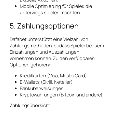
Mobile Optimierung für Spieler, die
unterwegs spielen möchten.
5. Zahlungsoptionen
Dafabet unterstützt eine Vielzahl von
Zahlungsmethoden, sodass Spieler bequem
Einzahlungen und Auszahlungen
vornehmen können. Zu den verfügbaren
Optionen gehören:
Kreditkarten (Visa, MasterCard)
E-Wallets (Skrill, Neteller)
Banküberweisungen
Kryptowährungen (Bitcoin und andere)
Zahlungsübersicht