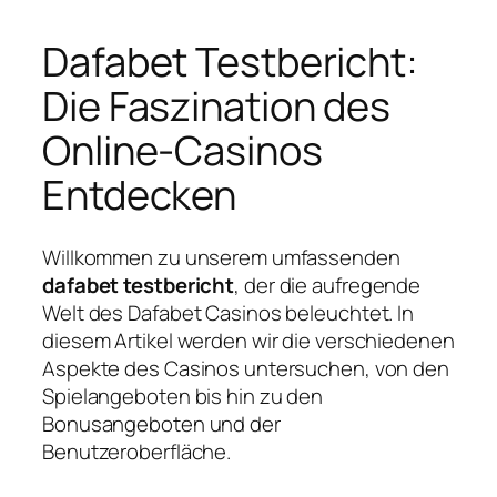
Dafabet Testbericht:
Die Faszination des
Online-Casinos
Entdecken
Willkommen zu unserem umfassenden
dafabet testbericht
, der die aufregende
Welt des Dafabet Casinos beleuchtet. In
diesem Artikel werden wir die verschiedenen
Aspekte des Casinos untersuchen, von den
Spielangeboten bis hin zu den
Bonusangeboten und der
Benutzeroberfläche.