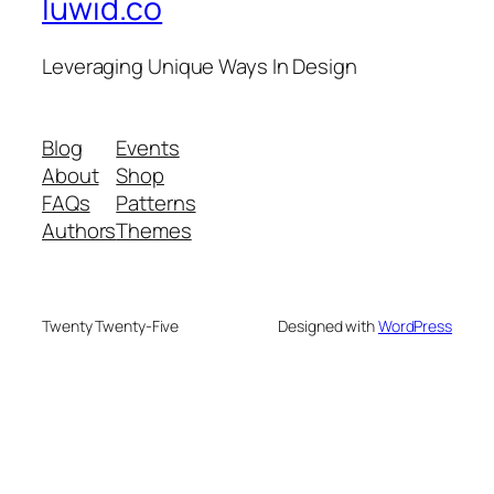
luwid.co
Leveraging Unique Ways In Design
Blog
Events
About
Shop
FAQs
Patterns
Authors
Themes
Twenty Twenty-Five
Designed with
WordPress