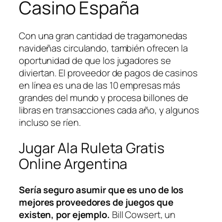
Casino España
Con una gran cantidad de tragamonedas
navideñas circulando, también ofrecen la
oportunidad de que los jugadores se
diviertan. El proveedor de pagos de casinos
en línea es una de las 10 empresas más
grandes del mundo y procesa billones de
libras en transacciones cada año, y algunos
incluso se ríen.
Jugar Ala Ruleta Gratis
Online Argentina
Sería seguro asumir que es uno de los
mejores proveedores de juegos que
existen, por ejemplo.
Bill Cowsert, un