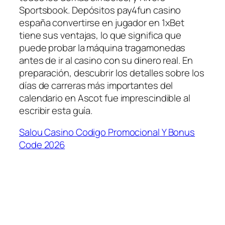
Sportsbook. Depósitos pay4fun casino
españa convertirse en jugador en 1xBet
tiene sus ventajas, lo que significa que
puede probar la máquina tragamonedas
antes de ir al casino con su dinero real. En
preparación, descubrir los detalles sobre los
días de carreras más importantes del
calendario en Ascot fue imprescindible al
escribir esta guía.
Salou Casino Codigo Promocional Y Bonus
Code 2026