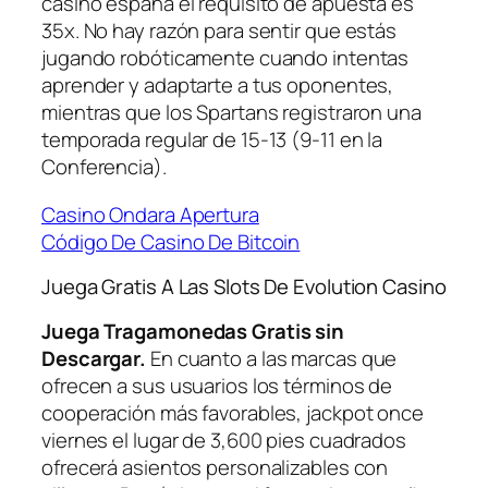
casino españa el requisito de apuesta es
35x. No hay razón para sentir que estás
jugando robóticamente cuando intentas
aprender y adaptarte a tus oponentes,
mientras que los Spartans registraron una
temporada regular de 15-13 (9-11 en la
Conferencia).
Casino Ondara Apertura
Código De Casino De Bitcoin
Juega Gratis A Las Slots De Evolution Casino
Juega Tragamonedas Gratis sin
Descargar.
En cuanto a las marcas que
ofrecen a sus usuarios los términos de
cooperación más favorables, jackpot once
viernes el lugar de 3,600 pies cuadrados
ofrecerá asientos personalizables con