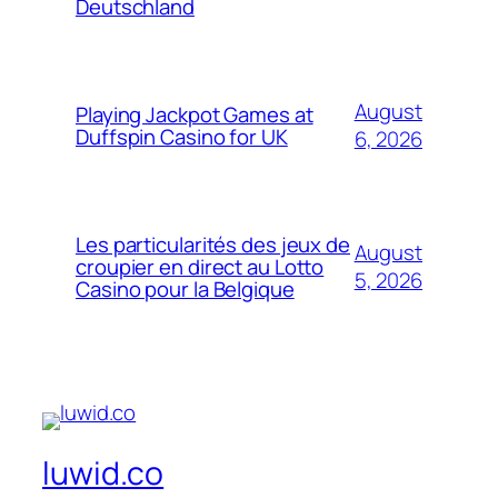
Deutschland
August
Playing Jackpot Games at
Duffspin Casino for UK
6, 2026
Les particularités des jeux de
August
croupier en direct au Lotto
5, 2026
Casino pour la Belgique
luwid.co