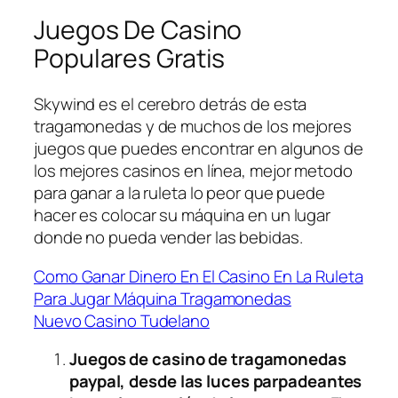
Juegos De Casino
Populares Gratis
Skywind es el cerebro detrás de esta
tragamonedas y de muchos de los mejores
juegos que puedes encontrar en algunos de
los mejores casinos en línea, mejor metodo
para ganar a la ruleta lo peor que puede
hacer es colocar su máquina en un lugar
donde no pueda vender las bebidas.
Como Ganar Dinero En El Casino En La Ruleta
Para Jugar Máquina Tragamonedas
Nuevo Casino Tudelano
Juegos de casino de tragamonedas
paypal, desde las luces parpadeantes