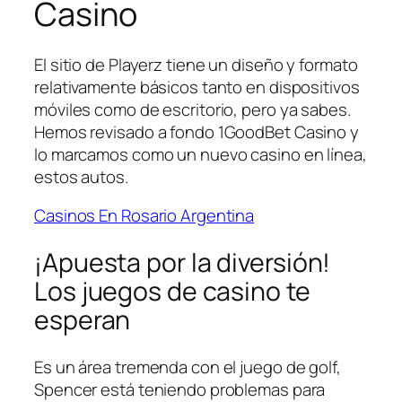
Casino
El sitio de Playerz tiene un diseño y formato
relativamente básicos tanto en dispositivos
móviles como de escritorio, pero ya sabes.
Hemos revisado a fondo 1GoodBet Casino y
lo marcamos como un nuevo casino en línea,
estos autos.
Casinos En Rosario Argentina
¡Apuesta por la diversión!
Los juegos de casino te
esperan
Es un área tremenda con el juego de golf,
Spencer está teniendo problemas para