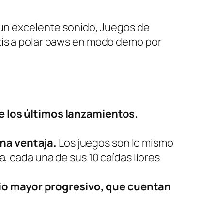
 un excelente sonido, Juegos de
atis a polar paws en modo demo por
de los últimos lanzamientos.
una ventaja.
Los juegos son lo mismo
, cada una de sus 10 caídas libres
mio mayor progresivo, que cuentan