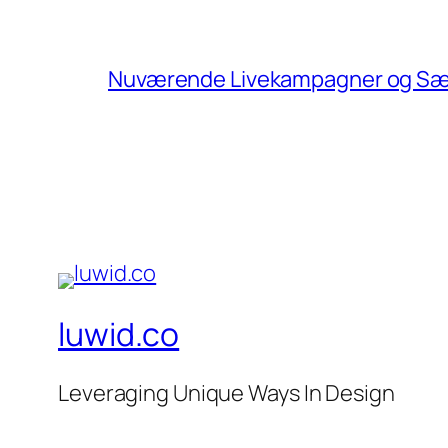
Nuværende Livekampagner og Særl
luwid.co
Leveraging Unique Ways In Design