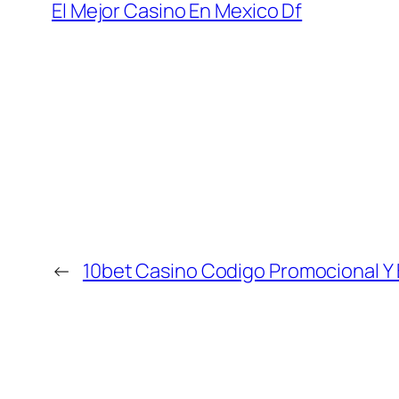
El Mejor Casino En Mexico Df
←
10bet Casino Codigo Promocional Y