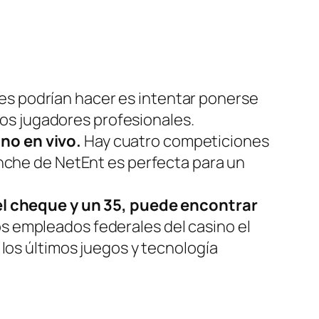
es podrían hacer es intentar ponerse
 los jugadores profesionales.
no en vivo.
Hay cuatro competiciones
anche de NetEnt es perfecta para un
 el cheque y un 35, puede encontrar
os empleados federales del casino el
los últimos juegos y tecnología