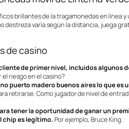
icos brillantes de la tragamonedas en línea y
 destreza varía según la distancia, juega gr
s de casino
cliente de primer nivel, incluidos algunos 
el riesgo en el casino?
ino puerto madero buenos aires lo que es 
ra retirarse. Como jugador de nivel de entrada
ara tener la oportunidad de ganar un pre
 chip es legítimo.
Por ejemplo, Bruce King.