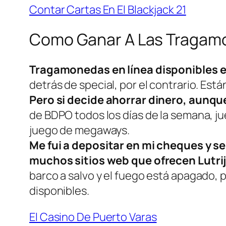
Contar Cartas En El Blackjack 21
Como Ganar A Las Tragam
Tragamonedas en línea disponibles en
detrás de special, por el contrario. Est
Pero si decide ahorrar dinero, aunqu
de BDPO todos los días de la semana, j
juego de megaways.
Me fui a depositar en mi cheques y se
muchos sitios web que ofrecen Lutri
barco a salvo y el fuego está apagado, 
disponibles.
El Casino De Puerto Varas