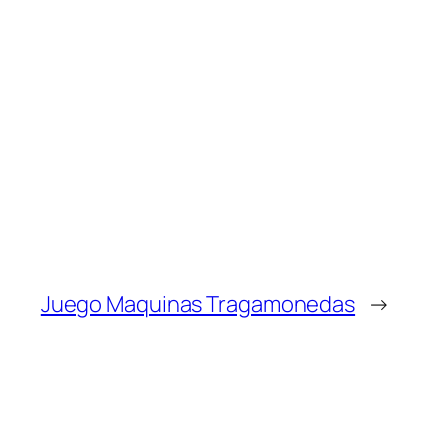
Juego Maquinas Tragamonedas
→