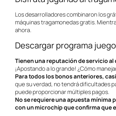
Los desarrolladores combinaron los gráf
máquinas tragamonedas gratis. Mientras
ahora.
Descargar programa juego
Tienen una reputación de servicio al 
¡Apostando a lo grande! ¿Cómo manejar 
Para todos los bonos anteriores, cas
que su verdad, no tendrá dificultades pa
puede proporcionar múltiples pagos.
No se requiere una apuesta mínima p
con un microchip que confirma que el