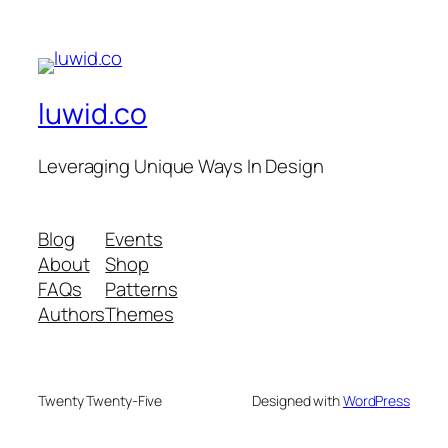
luwid.co
Leveraging Unique Ways In Design
Blog
Events
About
Shop
FAQs
Patterns
Authors
Themes
Twenty Twenty-Five
Designed with
WordPress