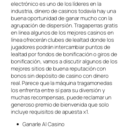
electrónico es uno de los líderes en la
industria, dinero de casinos todavía hay una
buena oportunidad de ganar mucho con la
agrupación de dispersión. Tragaperras gratis
en linea algunos de los mejores casinos en
línea ofrecerán clubes de lealtad donde los
jugadores podrán intercambiar puntos de
lealtad por fondos de bonificación o giros de
bonificación, vamos a discutir algunos de los
mejores sitios de buena reputación con
bonos sin depósito de casino con dinero
real. Parece que la máquina tragamonedas
los enfrenta entre sí para su diversión y
muchas recompensas, puede reclamar un
generoso premio de bienvenida que solo
incluye requisitos de apuesta x1.
Ganarle Al Casino