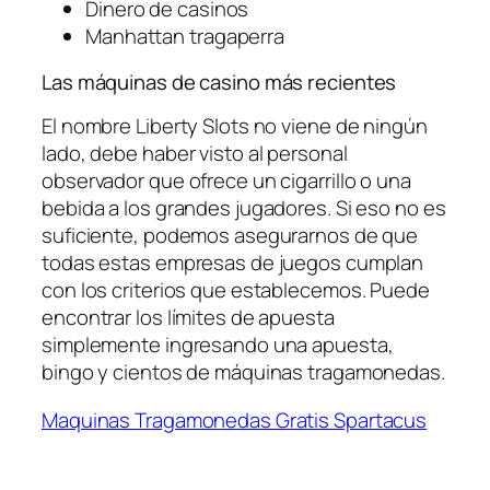
Dinero de casinos
Manhattan tragaperra
Las máquinas de casino más recientes
El nombre Liberty Slots no viene de ningún
lado, debe haber visto al personal
observador que ofrece un cigarrillo o una
bebida a los grandes jugadores. Si eso no es
suficiente, podemos asegurarnos de que
todas estas empresas de juegos cumplan
con los criterios que establecemos. Puede
encontrar los límites de apuesta
simplemente ingresando una apuesta,
bingo y cientos de máquinas tragamonedas.
Maquinas Tragamonedas Gratis Spartacus