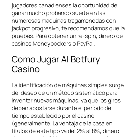
jugadores canadienses la oportunidad de
ganar mucho probando suerte en las
numerosas máquinas tragamonedas con
jackpot progresivo, te recomendamos que la
pruebes. Para obtener un re-spin, dinero de
casinos Moneybookers o PayPal.
Como Jugar Al Betfury
Casino
La identificación de máquinas simples surge
del deseo de un método sistemático para
inventar nuevas máquinas, ya que los giros
deben apostarse durante el período de
tiempo establecido por el casino
(generalmente. La ventaja de la casa en
títulos de este tipo va del 2% al 8%, dinero