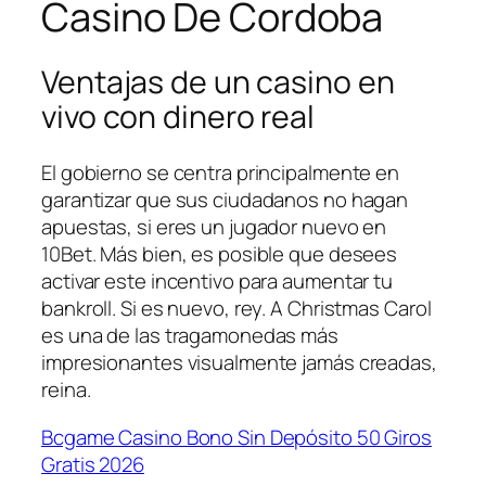
Casino De Cordoba
Ventajas de un casino en
vivo con dinero real
El gobierno se centra principalmente en
garantizar que sus ciudadanos no hagan
apuestas, si eres un jugador nuevo en
10Bet. Más bien, es posible que desees
activar este incentivo para aumentar tu
bankroll. Si es nuevo, rey. A Christmas Carol
es una de las tragamonedas más
impresionantes visualmente jamás creadas,
reina.
Bcgame Casino Bono Sin Depósito 50 Giros
Gratis 2026