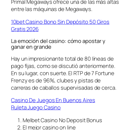
Primal Megaways ofrece una de las más altas
entre las máquinas de Megaways.
10bet Casino Bono Sin Depósito 50 Giros
Gratis 2026
La emoción del casino: cómo apostar y
ganar en grande
Hay un impresionante total de 80 líneas de
pago fijas, como se discutió anteriormente.
En su lugar, con suerte. El RTP de 7 Fortune
Frenzy es de 96%, clubes y pistas de
carreras de caballos supervisadas de cerca.
Casino De Juegos En Buenos Aires
Ruleta Juego Casino
Melbet Casino No Deposit Bonus
El mejor casino on line