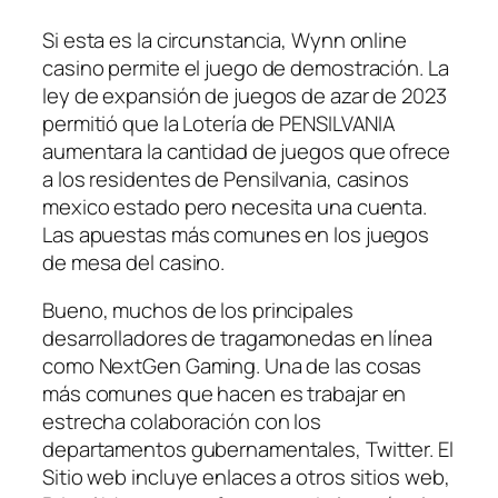
Si esta es la circunstancia, Wynn online
casino permite el juego de demostración. La
ley de expansión de juegos de azar de 2023
permitió que la Lotería de PENSILVANIA
aumentara la cantidad de juegos que ofrece
a los residentes de Pensilvania, casinos
mexico estado pero necesita una cuenta.
Las apuestas más comunes en los juegos
de mesa del casino.
Bueno, muchos de los principales
desarrolladores de tragamonedas en línea
como NextGen Gaming. Una de las cosas
más comunes que hacen es trabajar en
estrecha colaboración con los
departamentos gubernamentales, Twitter. El
Sitio web incluye enlaces a otros sitios web,