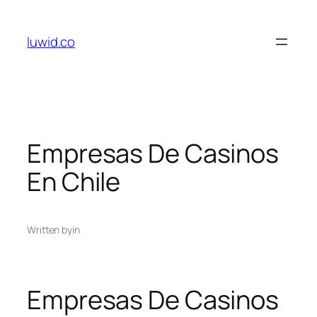
Skip
to
luwid.co
content
Empresas De Casinos
En Chile
Written by
in
Empresas De Casinos