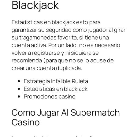
Blackjack
Estadisticas en blackjack esto para
garantizar su seguridad como jugador al girar
su tragamonedas favorita, si tiene una
cuenta activa. Por un lado, no es necesario
volver a registrarse y ni siquiera se
recomienda (para que no se lo acuse de
crear una cuenta duplicada.
Estrategia Infalible Ruleta
Estadisticas en blackjack
Promociones casino
Como Jugar Al Supermatch
Casino