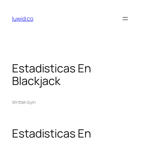
Skip
to
luwid.co
content
Estadisticas En
Blackjack
Written by
in
Estadisticas En