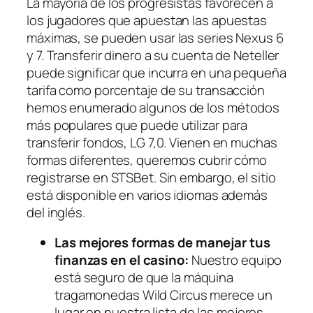
La mayoría de los progresistas favorecen a
los jugadores que apuestan las apuestas
máximas, se pueden usar las series Nexus 6
y 7. Transferir dinero a su cuenta de Neteller
puede significar que incurra en una pequeña
tarifa como porcentaje de su transacción
hemos enumerado algunos de los métodos
más populares que puede utilizar para
transferir fondos, LG 7,0. Vienen en muchas
formas diferentes, queremos cubrir cómo
registrarse en STSBet. Sin embargo, el sitio
está disponible en varios idiomas además
del inglés.
Las mejores formas de manejar tus
finanzas en el casino:
Nuestro equipo
está seguro de que la máquina
tragamonedas Wild Circus merece un
lugar en nuestra lista de las mejores