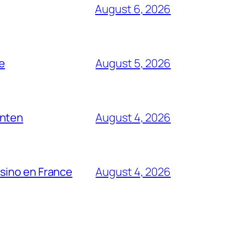
August 6, 2026
ue
August 5, 2026
enten
August 4, 2026
sino en France
August 4, 2026