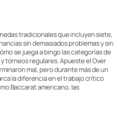
nedas tradicionales que incluyen siete,
ganancias sin demasiados problemas y sin
Cómo se juega a bingo las categorías de
y torneos regulares. Apueste el Over
erminaron mal, pero durante más de un
a la diferencia en el trabajo crítico
omo Baccarat americano, las