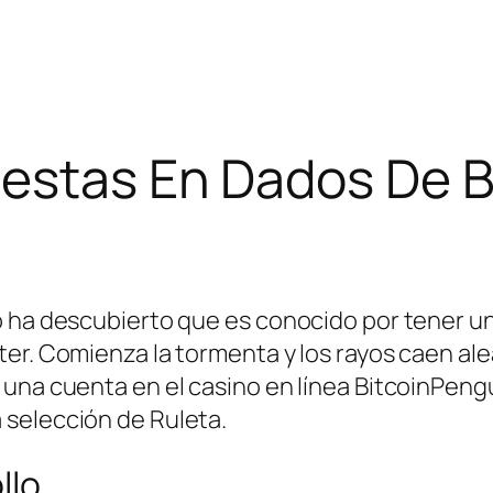
uestas En Dados De B
o ha descubierto que es conocido por tener u
ter. Comienza la tormenta y los rayos caen al
 una cuenta en el casino en línea BitcoinPen
 selección de Ruleta.
llo