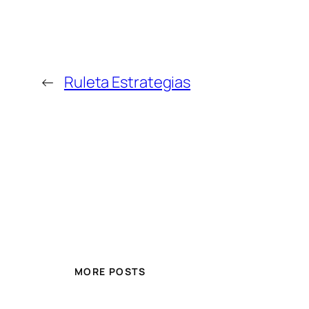
←
Ruleta Estrategias
MORE POSTS