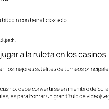
 bitcoin con beneficios solo
ckjack.
jugar a la ruleta en los casinos
en los mejores satélites de torneos principale
l casino, debe convertirse en miembro de Scra
ales, es para honrar un gran título de videojue