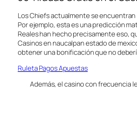
Los Chiefs actualmente se encuentran e
Por ejemplo, esta es una predicción ma
Reales han hecho precisamente eso, que
Casinos en naucalpan estado de mexico e
obtener una bonificación que no debería
Ruleta Pagos Apuestas
Además, el casino con frecuencia le