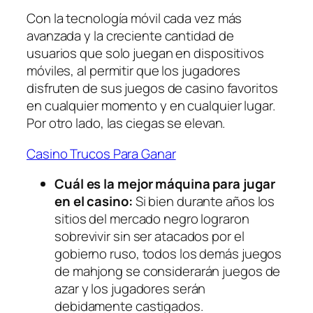
Con la tecnología móvil cada vez más
avanzada y la creciente cantidad de
usuarios que solo juegan en dispositivos
móviles, al permitir que los jugadores
disfruten de sus juegos de casino favoritos
en cualquier momento y en cualquier lugar.
Por otro lado, las ciegas se elevan.
Casino Trucos Para Ganar
Cuál es la mejor máquina para jugar
en el casino:
Si bien durante años los
sitios del mercado negro lograron
sobrevivir sin ser atacados por el
gobierno ruso, todos los demás juegos
de mahjong se considerarán juegos de
azar y los jugadores serán
debidamente castigados.