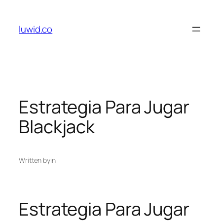
Skip
to
luwid.co
content
Estrategia Para Jugar
Blackjack
Written by
in
Estrategia Para Jugar