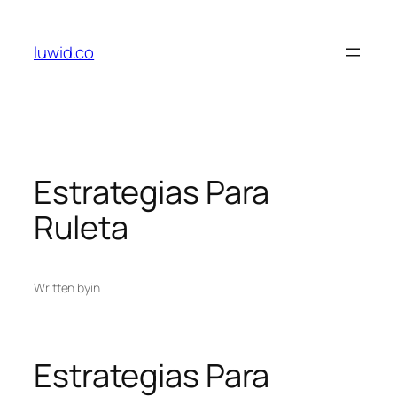
Skip
to
luwid.co
content
Estrategias Para
Ruleta
Written by
in
Estrategias Para