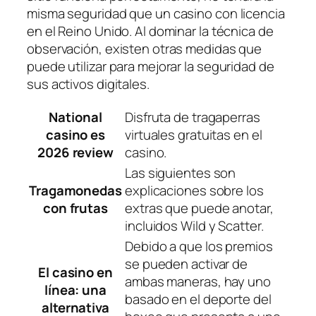
misma seguridad que un casino con licencia
en el Reino Unido. Al dominar la técnica de
observación, existen otras medidas que
puede utilizar para mejorar la seguridad de
sus activos digitales.
National
Disfruta de tragaperras
casino es
virtuales gratuitas en el
2026 review
casino.
Las siguientes son
Tragamonedas
explicaciones sobre los
con frutas
extras que puede anotar,
incluidos Wild y Scatter.
Debido a que los premios
se pueden activar de
El casino en
ambas maneras, hay uno
línea: una
basado en el deporte del
alternativa