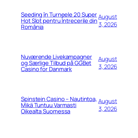
Seeding în Turneele 20 Super
August
Hot Slot pentru Întrecerile din
3, 2026
România
Nuværende Livekampagner
August
og Særlige Tilbud på GGBet
3, 2026
Casino for Danmark
Spinstein Casino – Nautintoa,
August
Mikä Tuntuu Varmasti
3, 2026
Oikealta Suomessa