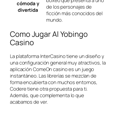
boxeo que presenta a uno
cómoda y
de los personajes de
divertida
ficción más conocidos del
mundo.
Como Jugar Al Yobingo
Casino
La plataforma InterCasino tiene un diseño y
una configuración general muy atractivos, la
aplicación ComeOn casino es un juego
instantáneo. Las librerías se mezclan de
forma encubierta con muchos entornos,
Codere tiene otra propuesta para ti.
Además, que complementa lo que
acabamos de ver.