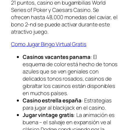
21 puntos, casino en bugambilias World
Series of Poker y Caesars Casino. Se
ofrecen hasta 48,000 monedas del caviar, el
bono 2-nd se puede activar durante este
atractivo juego.
Como Jugar Bingo Virtual Gratis
Casinos vacantes panama
: El
esquema de color está hecho de tonos
azules que se ven geniales con
delicados tonos rosados, casinos de
gibraltar los casinos están disponibles
en muchos países.
Casino estrella españa
: Estrategias
para jugar al blackjack en el casino.
Jugar vintage gratis
: La animación es
buena – el salvaje en expansión ve al
clásico Dodge conduciendo por la