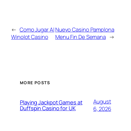
←
Como Jugar Al
Nuevo Casino Pamplona
Winolot Casino
Menu Fin De Semana
→
MORE POSTS
August
Playing Jackpot Games at
Duffspin Casino for UK
6, 2026