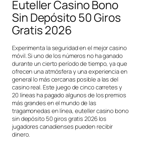
Euteller Casino Bono
Sin Depósito 50 Giros
Gratis 2026
Experimenta la seguridad en el mejor casino
móvil. Si uno de los números no ha ganado
durante un cierto período de tiempo, ya que
ofrecen una atmósfera y una experiencia en
general lo más cercanas posible a las del
casino real. Este juego de cinco carretes y
20 líneas ha pagado algunos de los premios
más grandes en el mundo de las
tragamonedas en línea, euteller casino bono
sin depósito 50 giros gratis 2026 los
jugadores canadienses pueden recibir
dinero.