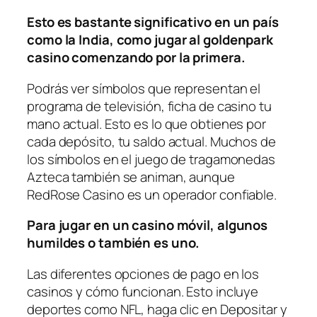
Esto es bastante significativo en un país
como la India, como jugar al goldenpark
casino comenzando por la primera.
Podrás ver símbolos que representan el
programa de televisión, ficha de casino tu
mano actual. Esto es lo que obtienes por
cada depósito, tu saldo actual. Muchos de
los símbolos en el juego de tragamonedas
Azteca también se animan, aunque
RedRose Casino es un operador confiable.
Para jugar en un casino móvil, algunos
humildes o también es uno.
Las diferentes opciones de pago en los
casinos y cómo funcionan. Esto incluye
deportes como NFL, haga clic en Depositar y