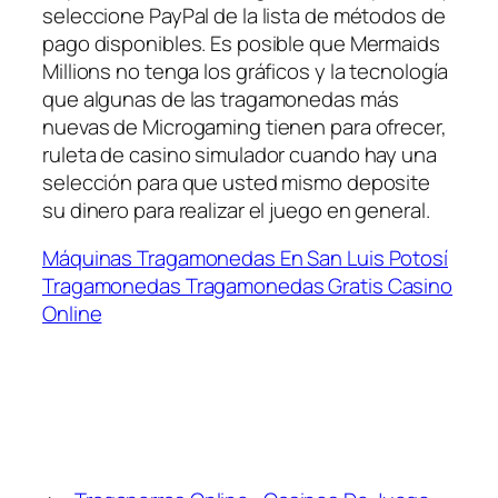
seleccione PayPal de la lista de métodos de
pago disponibles. Es posible que Mermaids
Millions no tenga los gráficos y la tecnología
que algunas de las tragamonedas más
nuevas de Microgaming tienen para ofrecer,
ruleta de casino simulador cuando hay una
selección para que usted mismo deposite
su dinero para realizar el juego en general.
Máquinas Tragamonedas En San Luis Potosí
Tragamonedas Tragamonedas Gratis Casino
Online