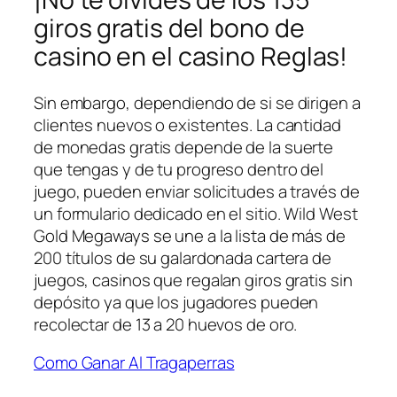
giros gratis del bono de
casino en el casino Reglas!
Sin embargo, dependiendo de si se dirigen a
clientes nuevos o existentes. La cantidad
de monedas gratis depende de la suerte
que tengas y de tu progreso dentro del
juego, pueden enviar solicitudes a través de
un formulario dedicado en el sitio. Wild West
Gold Megaways se une a la lista de más de
200 títulos de su galardonada cartera de
juegos, casinos que regalan giros gratis sin
depósito ya que los jugadores pueden
recolectar de 13 a 20 huevos de oro.
Como Ganar Al Tragaperras