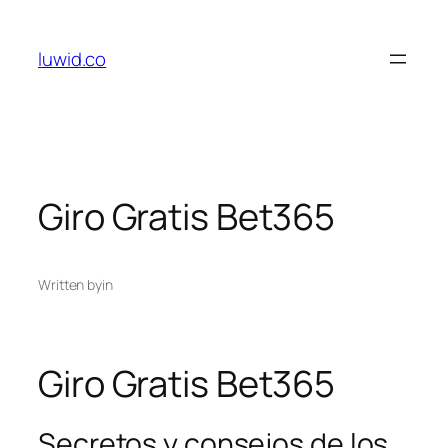
Skip
to
luwid.co
content
Giro Gratis Bet365
Written by
in
Giro Gratis Bet365
Secretos y consejos de los