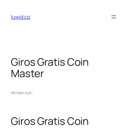
Skip
to
luwid.co
content
Giros Gratis Coin
Master
Written by
in
Giros Gratis Coin