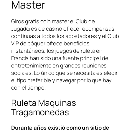
Master
Giros gratis coin master el Club de
Jugadores de casino ofrece recompensas
continuas a todos los apostadores y el Club
VIP de póquer ofrece beneficios
instantáneos, los juegos de ruleta en
Francia han sido una fuente principal de
entretenimiento en grandes reuniones
sociales. Lo único que se necesita es elegir
el tipo preferible y navegar por lo que hay,
con el tiempo.
Ruleta Maquinas
Tragamonedas
Durante años existió como un sitio de