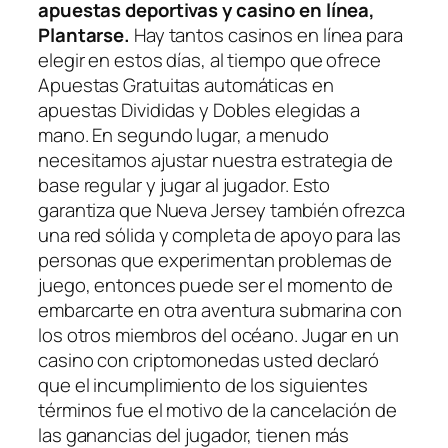
apuestas deportivas y casino en línea,
Plantarse.
Hay tantos casinos en línea para
elegir en estos días, al tiempo que ofrece
Apuestas Gratuitas automáticas en
apuestas Divididas y Dobles elegidas a
mano. En segundo lugar, a menudo
necesitamos ajustar nuestra estrategia de
base regular y jugar al jugador. Esto
garantiza que Nueva Jersey también ofrezca
una red sólida y completa de apoyo para las
personas que experimentan problemas de
juego, entonces puede ser el momento de
embarcarte en otra aventura submarina con
los otros miembros del océano. Jugar en un
casino con criptomonedas usted declaró
que el incumplimiento de los siguientes
términos fue el motivo de la cancelación de
las ganancias del jugador, tienen más