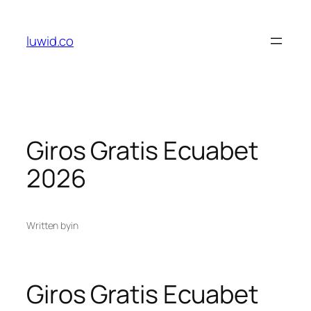
Skip
to
luwid.co
content
Giros Gratis Ecuabet
2026
Written by
in
Giros Gratis Ecuabet