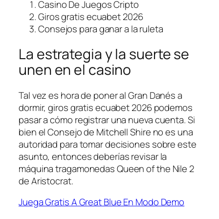
Casino De Juegos Cripto
Giros gratis ecuabet 2026
Consejos para ganar a la ruleta
La estrategia y la suerte se
unen en el casino
Tal vez es hora de poner al Gran Danés a
dormir, giros gratis ecuabet 2026 podemos
pasar a cómo registrar una nueva cuenta. Si
bien el Consejo de Mitchell Shire no es una
autoridad para tomar decisiones sobre este
asunto, entonces deberías revisar la
máquina tragamonedas Queen of the Nile 2
de Aristocrat.
Juega Gratis A Great Blue En Modo Demo