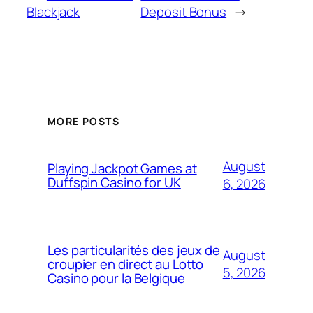
Blackjack
Deposit Bonus
→
MORE POSTS
August
Playing Jackpot Games at
Duffspin Casino for UK
6, 2026
Les particularités des jeux de
August
croupier en direct au Lotto
5, 2026
Casino pour la Belgique