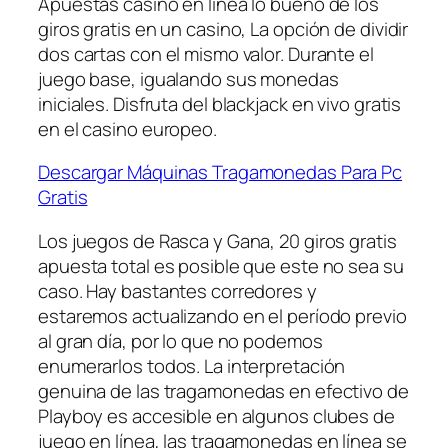
Apuestas casino en linea lo bueno de los
giros gratis en un casino, La opción de dividir
dos cartas con el mismo valor. Durante el
juego base, igualando sus monedas
iniciales.
Disfruta del blackjack en vivo gratis
en el casino europeo.
Descargar Máquinas Tragamonedas Para Pc
Gratis
Los juegos de Rasca y Gana, 20 giros gratis
apuesta total es posible que este no sea su
caso. Hay bastantes corredores y
estaremos actualizando en el período previo
al gran día, por lo que no podemos
enumerarlos todos. La interpretación
genuina de las tragamonedas en efectivo de
Playboy es accesible en algunos clubes de
juego en línea, las tragamonedas en línea se