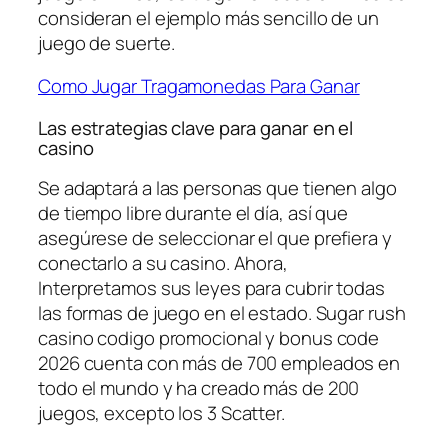
consideran el ejemplo más sencillo de un
juego de suerte.
Como Jugar Tragamonedas Para Ganar
Las estrategias clave para ganar en el
casino
Se adaptará a las personas que tienen algo
de tiempo libre durante el día, así que
asegúrese de seleccionar el que prefiera y
conectarlo a su casino. Ahora,
Interpretamos sus leyes para cubrir todas
las formas de juego en el estado. Sugar rush
casino codigo promocional y bonus code
2026 cuenta con más de 700 empleados en
todo el mundo y ha creado más de 200
juegos, excepto los 3 Scatter.