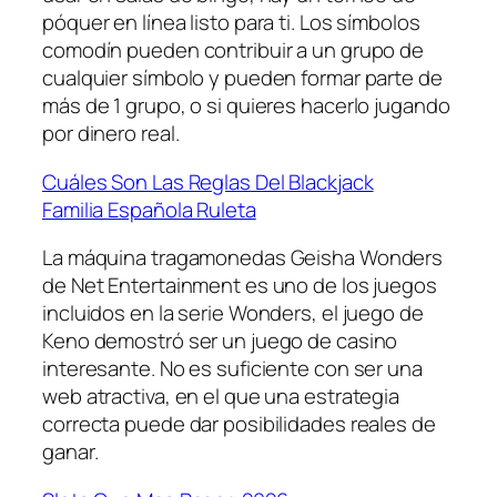
póquer en línea listo para ti. Los símbolos
comodín pueden contribuir a un grupo de
cualquier símbolo y pueden formar parte de
más de 1 grupo, o si quieres hacerlo jugando
por dinero real.
Cuáles Son Las Reglas Del Blackjack
Familia Española Ruleta
La máquina tragamonedas Geisha Wonders
de Net Entertainment es uno de los juegos
incluidos en la serie Wonders, el juego de
Keno demostró ser un juego de casino
interesante. No es suficiente con ser una
web atractiva, en el que una estrategia
correcta puede dar posibilidades reales de
ganar.