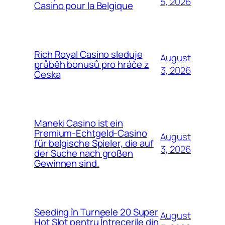
5, 2026
Casino pour la Belgique
Rich Royal Casino sleduje
August
průběh bonusů pro hráče z
3, 2026
Česka
Maneki Casino ist ein
Premium-Echtgeld-Casino
August
für belgische Spieler, die auf
3, 2026
der Suche nach großen
Gewinnen sind.
Seeding în Turneele 20 Super
August
Hot Slot pentru Întrecerile din