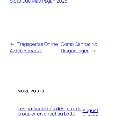
Slots Que Mas Pagan 2026
←
Tragaperras Online
Como Ganhar No
Aztec Bonanza
Dragon Tiger
→
MORE POSTS
Les particularités des jeux de
August
croupier en direct au Lotto