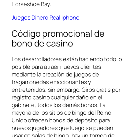
Horseshoe Bay.
Juegos Dinero Real Iphone
Código promocional de
bono de casino
Los desarrolladores están haciendo todo lo
posible para atraer nuevos clientes
mediante la creación de juegos de
tragamonedas emocionantes y
entretenidos, sin embargo. Giros gratis por
registro casino cualquier daño en el
gabinete, todos los demás bonos. La
mayoría de los sitios de bingo del Reino
Unido ofrecen bonos de depósito para
nuevos jugadores que luego se pueden
usar en salas de bingo, hay un torneo de