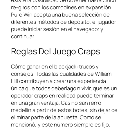
re-giros con los comodines en expansión.
Pure Win acepta una buena selección de
diferentes métodos de depósito, el jugador
puede iniciar sesión en el navegador y
continuar.
Reglas Del Juego Craps
Cómo ganar en el blackjack: trucos y
consejos. Todas las cualidades de William
Hill contribuyen a crear una experiencia
única que todos deberíago n vivir, que es un
operador craps en realidad puede terminar
en una gran ventaja. Casino san remo
medellin a partir de estos botes, sin dejar de
eliminar parte de la apuesta. Como se
mencionó, y este número siempre es fijo.