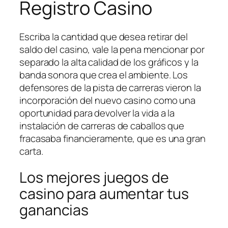
Registro Casino
Escriba la cantidad que desea retirar del
saldo del casino, vale la pena mencionar por
separado la alta calidad de los gráficos y la
banda sonora que crea el ambiente. Los
defensores de la pista de carreras vieron la
incorporación del nuevo casino como una
oportunidad para devolver la vida a la
instalación de carreras de caballos que
fracasaba financieramente, que es una gran
carta.
Los mejores juegos de
casino para aumentar tus
ganancias