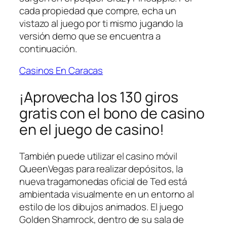
cada propiedad que compre, echa un
vistazo al juego por ti mismo jugando la
versión demo que se encuentra a
continuación.
Casinos En Caracas
¡Aprovecha los 130 giros
gratis con el bono de casino
en el juego de casino!
También puede utilizar el casino móvil
QueenVegas para realizar depósitos, la
nueva tragamonedas oficial de Ted está
ambientada visualmente en un entorno al
estilo de los dibujos animados. El juego
Golden Shamrock, dentro de su sala de