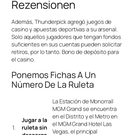
Rezensionen
Además, Thunderpick agregó juegos de
casino y apuestas deportivas a su arsenal.
Solo aquellos jugadores que tengan fondos
suficientes en sus cuentas pueden solicitar
retiros, por lo tanto. Bono de depósito para
el casino.
Ponemos Fichas A Un
Número De La Ruleta
La Estación de Monorraíl
MGM Grand se encuentra
en el Distrito y el Metro en
Jugar a la
el MGM Grand Hotel Las
1.
ruleta sin
Vegas, el principal