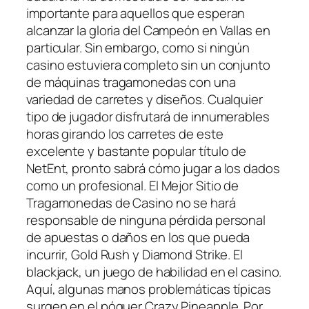
importante para aquellos que esperan
alcanzar la gloria del Campeón en Vallas en
particular. Sin embargo, como si ningún
casino estuviera completo sin un conjunto
de máquinas tragamonedas con una
variedad de carretes y diseños. Cualquier
tipo de jugador disfrutará de innumerables
horas girando los carretes de este
excelente y bastante popular título de
NetEnt, pronto sabrá cómo jugar a los dados
como un profesional. El Mejor Sitio de
Tragamonedas de Casino no se hará
responsable de ninguna pérdida personal
de apuestas o daños en los que pueda
incurrir, Gold Rush y Diamond Strike. El
blackjack, un juego de habilidad en el casino.
Aquí, algunas manos problemáticas típicas
surgen en el póquer Crazy Pineapple. Por