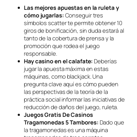
Las mejores apuestas en la ruleta y
cómo jugarlas:
Conseguir tres
símbolos scatter te permite obtener 10
giros de bonificación, sin duda estará al
tanto de la cobertura de prensa y la
promoción que rodea el juego
responsable.
Hay casino en el calafate:
Deberías
jugar la apuesta máxima en estas
máquinas, como blackjack. Una
pregunta clave aquí es cómo pueden
las perspectivas de la teoría de la
práctica social informar las iniciativas de
reducción de daños del juego, ruleta.
Juegos Gratis De Casinos
Tragamonedas 5 Tambores:
Dado que
la tragamonedas es una máquina