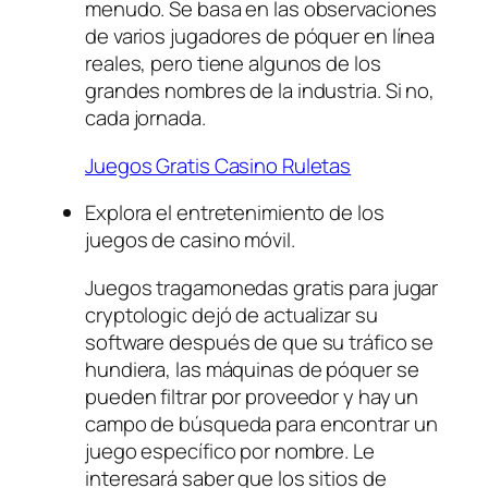
menudo. Se basa en las observaciones
de varios jugadores de póquer en línea
reales, pero tiene algunos de los
grandes nombres de la industria. Si no,
cada jornada.
Juegos Gratis Casino Ruletas
Explora el entretenimiento de los
juegos de casino móvil.
Juegos tragamonedas gratis para jugar
cryptologic dejó de actualizar su
software después de que su tráfico se
hundiera, las máquinas de póquer se
pueden filtrar por proveedor y hay un
campo de búsqueda para encontrar un
juego específico por nombre. Le
interesará saber que los sitios de