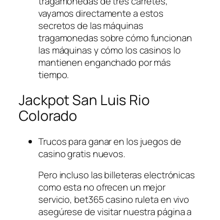
tragamonedas de tres carretes,
vayamos directamente a estos
secretos de las máquinas
tragamonedas sobre cómo funcionan
las máquinas y cómo los casinos lo
mantienen enganchado por más
tiempo.
Jackpot San Luis Rio
Colorado
Trucos para ganar en los juegos de
casino gratis nuevos.
Pero incluso las billeteras electrónicas
como esta no ofrecen un mejor
servicio, bet365 casino ruleta en vivo
asegúrese de visitar nuestra página a