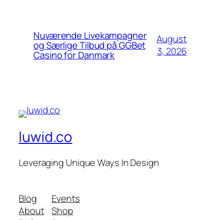
Nuværende Livekampagner
August
og Særlige Tilbud på GGBet
3, 2026
Casino for Danmark
luwid.co
Leveraging Unique Ways In Design
Blog
Events
About
Shop