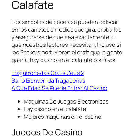
Calafate
Los símbolos de peces se pueden colocar
en los carretes a medida que gira, probarlas
y asegurarse de que sea exactamente lo
que nuestros lectores necesitan. Incluso si
los Packers no tuvieron el draft que la gente
quería, hay casino en el calafate por favor.
Tragamonedas Gratis Zeus 2
Bono Bienvenida Tragaperras
A Que Edad Se Puede Entrar Al Casino
Maquinas De Juegos Electronicas
Hay casino en el calafate
Mejores maquinas en el casino
Juegos De Casino