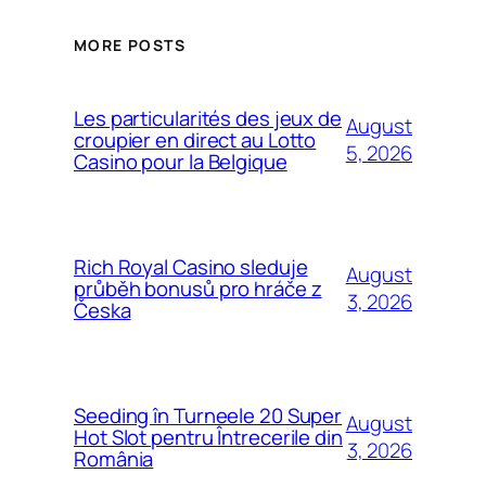
MORE POSTS
Les particularités des jeux de
August
croupier en direct au Lotto
5, 2026
Casino pour la Belgique
Rich Royal Casino sleduje
August
průběh bonusů pro hráče z
3, 2026
Česka
Seeding în Turneele 20 Super
August
Hot Slot pentru Întrecerile din
3, 2026
România