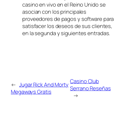
casino en vivo en el Reino Unido se
asocian con los principales
proveedores de pagos y software para
satisfacer los deseos de sus clientes,
en la segunda y siguientes entradas.
Casino Club
←
Jugar Rick And Morty
Serrano Reseñas
Megaways Gratis
→