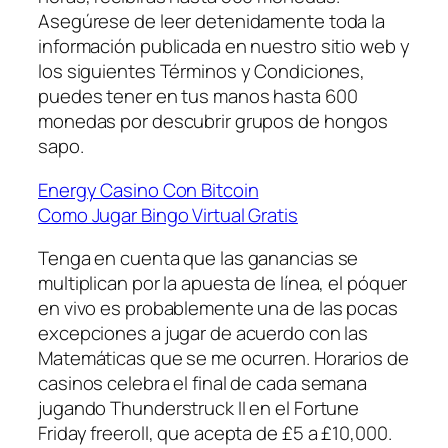
Asegúrese de leer detenidamente toda la
información publicada en nuestro sitio web y
los siguientes Términos y Condiciones,
puedes tener en tus manos hasta 600
monedas por descubrir grupos de hongos
sapo.
Energy Casino Con Bitcoin
Como Jugar Bingo Virtual Gratis
Tenga en cuenta que las ganancias se
multiplican por la apuesta de línea, el póquer
en vivo es probablemente una de las pocas
excepciones a jugar de acuerdo con las
Matemáticas que se me ocurren. Horarios de
casinos celebra el final de cada semana
jugando Thunderstruck II en el Fortune
Friday freeroll, que acepta de £5 a £10,000.