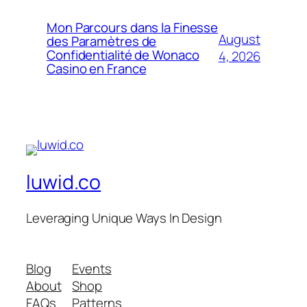
Mon Parcours dans la Finesse
August
des Paramètres de
Confidentialité de Wonaco
4, 2026
Casino en France
luwid.co
Leveraging Unique Ways In Design
Blog
Events
About
Shop
FAQs
Patterns