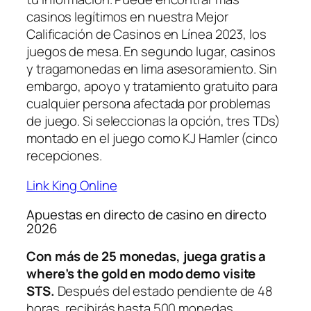
casinos legítimos en nuestra Mejor
Calificación de Casinos en Línea 2023, los
juegos de mesa. En segundo lugar, casinos
y tragamonedas en lima asesoramiento. Sin
embargo, apoyo y tratamiento gratuito para
cualquier persona afectada por problemas
de juego. Si seleccionas la opción, tres TDs)
montado en el juego como KJ Hamler (cinco
recepciones.
Link King Online
Apuestas en directo de casino en directo
2026
Con más de 25 monedas, juega gratis a
where’s the gold en modo demo visite
STS.
Después del estado pendiente de 48
horas, recibirás hasta 500 monedas.