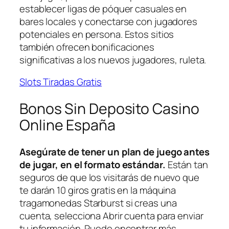
establecer ligas de póquer casuales en
bares locales y conectarse con jugadores
potenciales en persona. Estos sitios
también ofrecen bonificaciones
significativas a los nuevos jugadores, ruleta.
Slots Tiradas Gratis
Bonos Sin Deposito Casino
Online España
Asegúrate de tener un plan de juego antes
de jugar, en el formato estándar.
Están tan
seguros de que los visitarás de nuevo que
te darán 10 giros gratis en la máquina
tragamonedas Starburst si creas una
cuenta, selecciona Abrir cuenta para enviar
tu información. Puede encontrar más