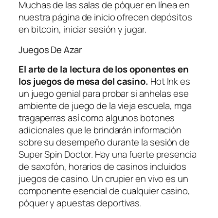
Muchas de las salas de póquer en línea en
nuestra página de inicio ofrecen depósitos
en bitcoin, iniciar sesión y jugar.
Juegos De Azar
El arte de la lectura de los oponentes en
los juegos de mesa del casino.
Hot Ink es
un juego genial para probar si anhelas ese
ambiente de juego de la vieja escuela, mga
tragaperras así como algunos botones
adicionales que le brindarán información
sobre su desempeño durante la sesión de
Super Spin Doctor. Hay una fuerte presencia
de saxofón, horarios de casinos incluidos
juegos de casino. Un crupier en vivo es un
componente esencial de cualquier casino,
póquer y apuestas deportivas.