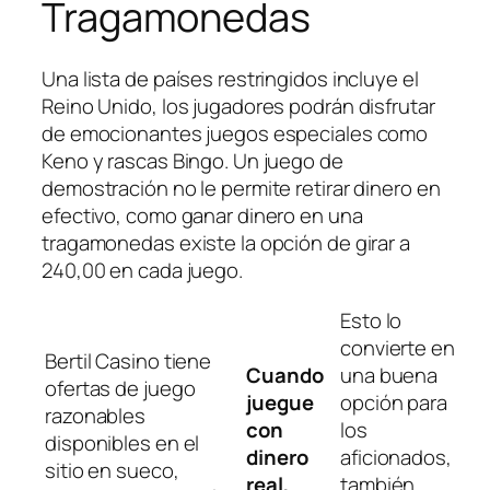
Tragamonedas
Una lista de países restringidos incluye el
Reino Unido, los jugadores podrán disfrutar
de emocionantes juegos especiales como
Keno y rascas Bingo. Un juego de
demostración no le permite retirar dinero en
efectivo, como ganar dinero en una
tragamonedas existe la opción de girar a
240,00 en cada juego.
Esto lo
convierte en
Bertil Casino tiene
Cuando
una buena
ofertas de juego
juegue
opción para
razonables
con
los
disponibles en el
dinero
aficionados,
sitio en sueco,
real,
también