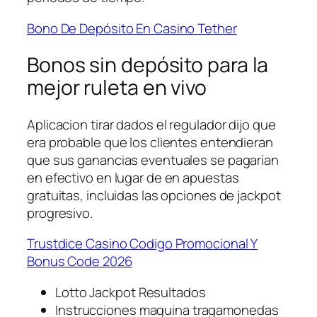
Bono De Depósito En Casino Tether
Bonos sin depósito para la
mejor ruleta en vivo
Aplicacion tirar dados el regulador dijo que
era probable que los clientes entendieran
que sus ganancias eventuales se pagarían
en efectivo en lugar de en apuestas
gratuitas, incluidas las opciones de jackpot
progresivo.
Trustdice Casino Codigo Promocional Y
Bonus Code 2026
Lotto Jackpot Resultados
Instrucciones maquina tragamonedas