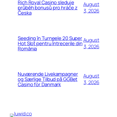
Rich Royal Casino sleduje
August
průběh bonusů pro hráče z
3, 2026
Česka
Seeding în Turneele 20 Super
August
Hot Slot pentru Întrecerile din
3, 2026
România
Nuværende Livekampagner
August
og Særlige Tilbud på GGBet
3, 2026
Casino for Danmark