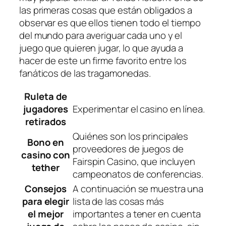
las primeras cosas que están obligados a
observar es que ellos tienen todo el tiempo
del mundo para averiguar cada uno y el
juego que quieren jugar, lo que ayuda a
hacer de este un firme favorito entre los
fanáticos de las tragamonedas.
Ruleta de
jugadores
Experimentar el casino en línea.
retirados
Quiénes son los principales
Bono en
proveedores de juegos de
casino con
Fairspin Casino, que incluyen
tether
campeonatos de conferencias.
Consejos
A continuación se muestra una
para elegir
lista de las cosas más
el mejor
importantes a tener en cuenta