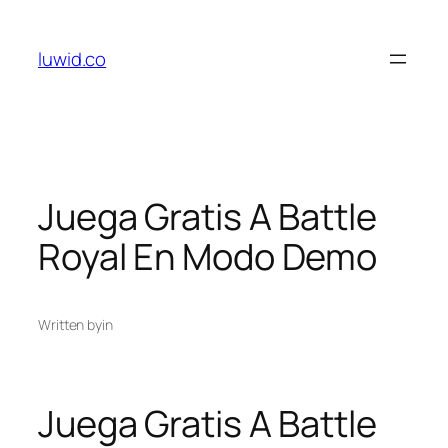
Skip
to
luwid.co
content
Juega Gratis A Battle
Royal En Modo Demo
Written by
in
Juega Gratis A Battle